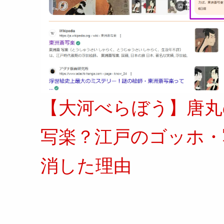
【大河べらぼう】唐丸
写楽？江戸のゴッホ・
消した理由