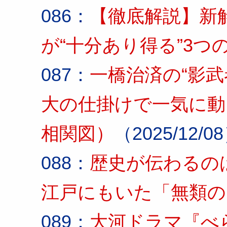
086：
【徹底解説】新
が“十分あり得る”3つ
087：
一橋治済の“影武
大の仕掛けで一気に動い
相関図）
（2025/12/0
088：
歴史が伝わるの
江戸にもいた「無類の
089：
大河ドラマ『べ