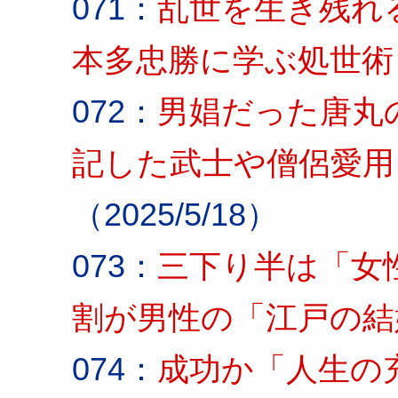
071：
乱世を生き残れ
本多忠勝に学ぶ処世術
072：
男娼だった唐丸
記した武士や僧侶愛用
（2025/5/18）
073：
三下り半は「女
割が男性の「江戸の結
074：
成功か「人生の