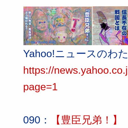
Yahoo!ニュースの
https://news.yahoo.co.j
page=1
090：
【豊臣兄弟！】