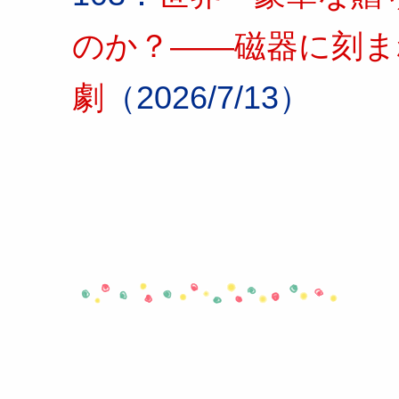
のか？――磁器に刻ま
劇
（2026/7/13）