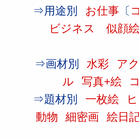
⇒用途別
お仕事
〔
ビジネス
似顔
⇒画材別
水彩
ア
ル
写真+絵
⇒題材別
一枚絵
動物
細密画
絵日