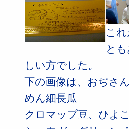
これ
とも
しい方でした。
下の画像は、おぢさ
めん細長瓜
クロマップ豆、ひよ