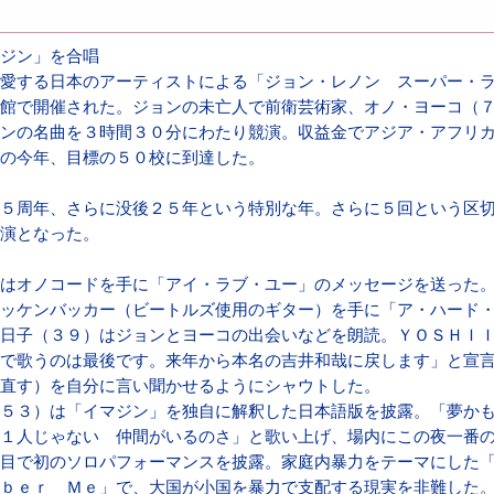
ジン」を合唱
愛する日本のアーティストによる「ジョン・レノン スーパー・
館で開催された。ジョンの未亡人で前衛芸術家、オノ・ヨーコ（
ンの名曲を３時間３０分にわたり競演。収益金でアジア・アフリ
の今年、目標の５０校に到達した。
５周年、さらに没後２５年という特別な年。さらに５回という区
演となった。
はオノコードを手に「アイ・ラブ・ユー」のメッセージを送った
ッケンバッカー（ビートルズ使用のギター）を手に「ア・ハード
日子（３９）はジョンとヨーコの出会いなどを朗読。ＹＯＳＨＩ
で歌うのは最後です。来年から本名の吉井和哉に戻します」と宣
直す）を自分に言い聞かせるようにシャウトした。
５３）は「イマジン」を独自に解釈した日本語版を披露。「夢か
１人じゃない 仲間がいるのさ」と歌い上げ、場内にこの夜一番
目で初のソロパフォーマンスを披露。家庭内暴力をテーマにした
ｂｅｒ Ｍｅ」で、大国が小国を暴力で支配する現実を非難した