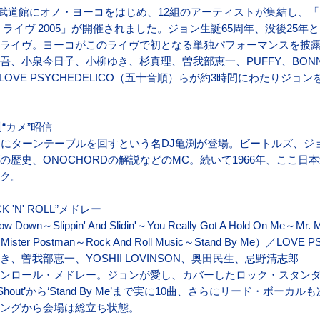
本武道館にオノ・ヨーコをはじめ、12組のアーティストが集結し、「Drea
ライヴ 2005」が開催されました。ジョン生誕65周年、没後25年
ライヴ。ヨーコがこのライヴで初となる単独パフォーマンスを披
、小泉今日子、小柳ゆき、杉真理、曽我部恵一、PUFFY、BONNI
SON、LOVE PSYCHEDELICO（五十音順）らが約3時間にわたりジ
亀渕“カメ”昭信
りにターンテーブルを回すという名DJ亀渕が登場。ビートルズ、ジ
の歴史、ONOCHORDの解説などのMC。続いて1966年、ここ日
ク。
 'N' ROLL”メドレー
w Down～Slippin' And Slidin'～You Really Got A Hold On Me～Mr. 
 Mister Postman～Rock And Roll Music～Stand By Me）／LOV
、曽我部恵一、YOSHII LOVINSON、奥田民生、忌野清志郎
ンロール・メドレー。ジョンが愛し、カバーしたロック・スタン
nd Shout’から‘Stand By Me’まで実に10曲、さらにリード・ボ
ングから会場は総立ち状態。