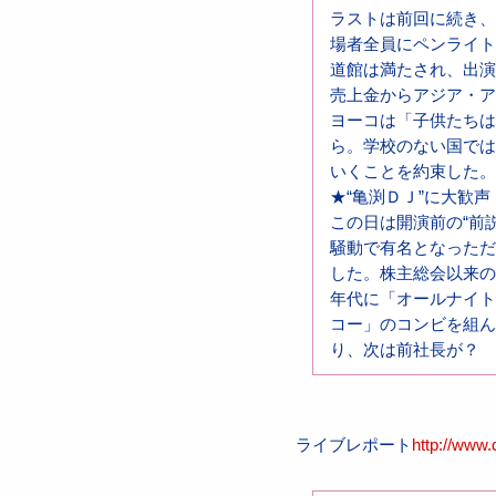
ラストは前回に続き、
場者全員にペンライト
道館は満たされ、出演
売上金からアジア・ア
ヨーコは「子供たちは
ら。学校のない国では
いくことを約束した。
★“亀渕ＤＪ”に大歓声
この日は開演前の“前
騒動で有名となっただ
した。株主総会以来の
年代に「オールナイト
コー」のコンビを組ん
り、次は前社長が？
ライブレポート
http://www