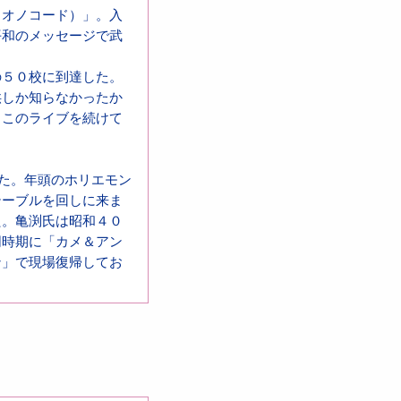
（オノコード）」。入
平和のメッセージで武
の５０校に到達した。
供しか知らなかったか
、このライブを続けて
した。年頭のホリエモン
テーブルを回しに来ま
た。亀渕氏は昭和４０
同時期に「カメ＆アン
ン」で現場復帰してお