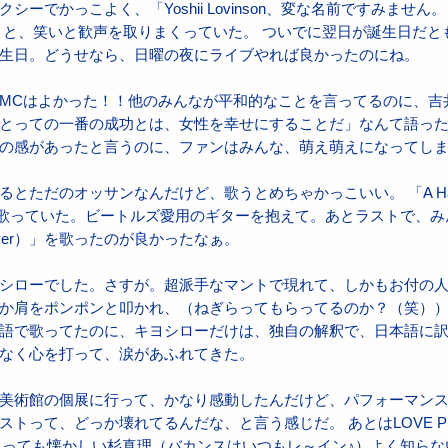
ーでかっこよく、「Yoshii Lovinson、変な名前ですみませ
 と、笑いと歓声を取りまくっていた。 ついでに翌日が誕生日だと
生日。どうせなら、日曜の夜にライブやれば良かったのにね。
MCはよかった！！他のみんなが平和的なことを言ってるのに、吉井さ
とっての一番の成功とは、女性を幸せにすることだ」なんて語った
の感があったと言うのに、ファンはみんな、萌え萌えになってし
ただのオッサンなんだけど、歌うとめちゃかっこいい。 「A Hard Day'
リノリで歌っていた。ビートルズ愛用のギターを抱えて。あとラストで、
Is Over）」を歌ったのが良かったなぁ。
シローでした。さすが。超派手なマントで現れて、しかもお付の
か肩をポンポンと叩かれ、（ねぎらってもらってるのか？（笑）
語で歌ってたのに、キヨシローだけは、独自の解釈で、日本語に訳した
なく心を打って、涙があふれてきた。
美術館の個展に行って、かなり感動したんだけど、パフォーマン
って、どっか壊れてるんだな、と言う感じだ。 あとはLOVE PSYCH
柳ゆき、とっても懐かしい杉真理（バカンスはいつもレ～イン♪）よく知