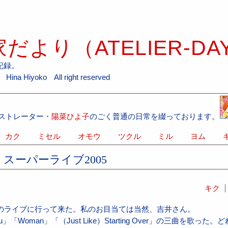
だより（ATELIER-DA
記録。
ina Hiyoko All right reserved
ストレーター・
陽菜ひよ子
のごく普通の日常を綴っております。
カク
ミセル
オモウ
ツクル
ミル
ヨム
キ
スーパーライブ2005
キク
でのライブに行って来た。私のお目当ては当然、吉井さん。
 You」「Woman」「（Just Like）Starting Over」の三曲を