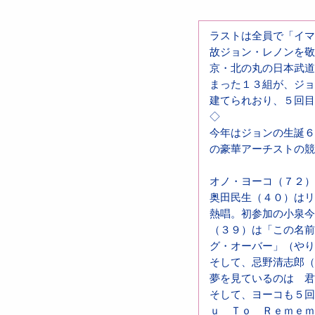
ラストは全員で「イマ
故ジョン・レノンを敬
京・北の丸の日本武道
まった１３組が、ジョ
建てられおり、５回目
◇
今年はジョンの生誕６
の豪華アーチストの競
オノ・ヨーコ（７２）
奥田民生（４０）はリ
熱唱。初参加の小泉今
（３９）は「この名前
グ・オーバー」（やり
そして、忌野清志郎（
夢を見ているのは 君
そして、ヨーコも５回
ｕ Ｔｏ Ｒｅｍｅｍ