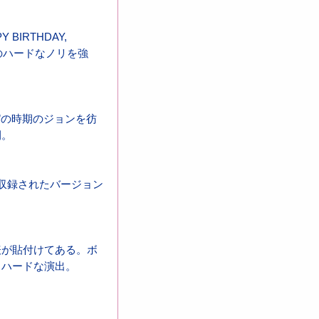
IRTHDAY,
のハードなノリを強
T”の時期のジョンを彷
開。
”に収録されたバージョン
表が貼付けてある。ボ
りハードな演出。