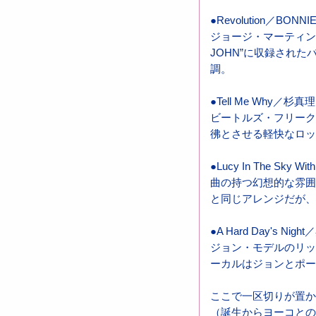
●Revolution／BONN
ジョージ・マーティンの
JOHN”に収録され
調。
●Tell Me Why／杉
ビートルズ・フリークの
彿とさせる軽快なロッ
●Lucy In The Sky 
曲の持つ幻想的な雰囲気
と同じアレンジだが、
●A Hard Day's N
ジョン・モデルのリッ
ーカルはジョンとポー
ここで一区切りが置か
（誕生からヨーコとの