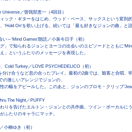
 The Universe／曽我部恵一（4回目）
ィック・ギターをはじめ、ウッド・ベース、サックスという変則的
Hold On’を歌い上げる。続いては「最も好きなジョンの曲」と語る‘A
～‘Mind Games’朗読／小泉今日子（初）
グ」で知られるジョンとヨーコの出会いのエピソードとともに‘Mind 
答え」というふたりのメッセージを表現した。
ove、Cold Turkey／LOVE PSYCHEDELICO（初）
を分け合うなど息の合ったプレイ。最初の2曲では、観客と合唱、
key’での激しいアレンジでジョンの、
の幅をアピールした。このあと、ジョンのプロモ・クリップ‘Jealou
Thru The Night／PUFFY
わりを告げたエルトン・ジョンとの共作曲。ツイン・ボーカルに
がふたりのキャラにマッチ。
eople／小柳ゆき（初）