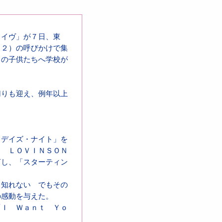
ライヴ」が７日、東
７２）の呼びかけで集
カの子供たちへ学校が
切りも迎え、例年以上
。
・デイズ・ナイト」を
Ｉ ＬＯＶＩＮＳＯＮ
言し、「スターティン
も知れない でもその
の感動を与えた。
「Ｉ Ｗａｎｔ Ｙｏ
。