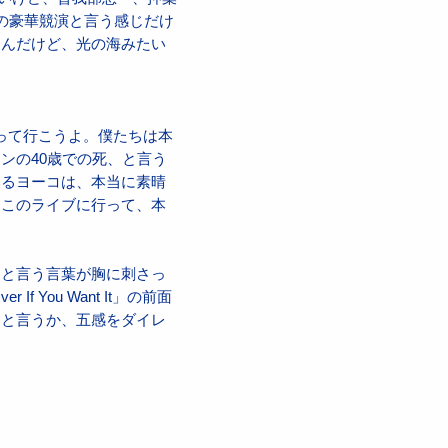
の豪華競演と言う感じだけ
たんだけど、光の海みたい
取って行こうよ。僕たちは本
ンの40歳での死、と言う
いるヨーコは、本当に素晴
、このライブに行って、本
！と言う言葉が胸に刺さっ
f You Want It」の前面
ると言うか、五感をダイレ