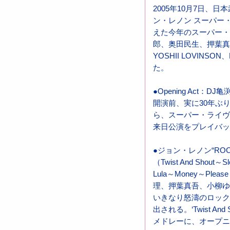
2005年10月7日、日
ン・レノン スーパー・
えた今年のスーパー・
郎、奥田民生、押葉真吾
YOSHII LOVIN
た。
●Opening Act：DJ
開演前、実に30年ぶ
ら、スーパー・ライヴ
来日公演をプレイバッ
●ジョン・レノン“ROCK
（Twist And Shout～Slo
Lula～Money～Please
理、押葉真吾、小柳ゆき
いきなり怒濤のロック
出される。‘Twist A
メドレーに、オープニ