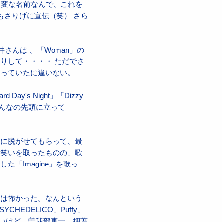
ん。 変な名前なんで、これを
もさりげに宣伝（笑） さら
んは 、「Woman」の
りして・・・・ ただでさ
まっていたに違いない。
s Night」「Dizzy
みんなの先頭に立って
人に脱がせてもらって、最
）笑いを取ったものの、歌
「Imagine」を歌っ
スは怖かった。なんという
EDELICO、Puffy、
らないけど、曽我部恵一、押葉