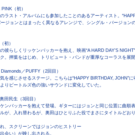
IE PINK（初）
ラスト・アルバムにも参加したことのあるアーティスト。“HAPPY B
たバージョンとはまったく異なるアレンジで、シングル・バージョン
真理（初）
彼らしくリッケンバッカーを抱え、映画“A HARD DAY'S NIGH
ク。押葉をはじめ、トリビュート・バンドが重厚なコーラスを展
With Diamonds／PUFFY（2回目）
を感じさせるステージ。こちらは“HAPPY BIRTHDAY, JOHN
よりビートルズ色の強いサウンドに変化していた。
ight／奥田民生（3回目）
ケンバッカーを抱えて登場。ギターにはジョンと同じ位置に曲順
ルが、入れ替わるが、奥田はひとりふた役でまさにタイトルどお
れ、スクリーンではジョンのヒストリー
出会い）が映し出される。