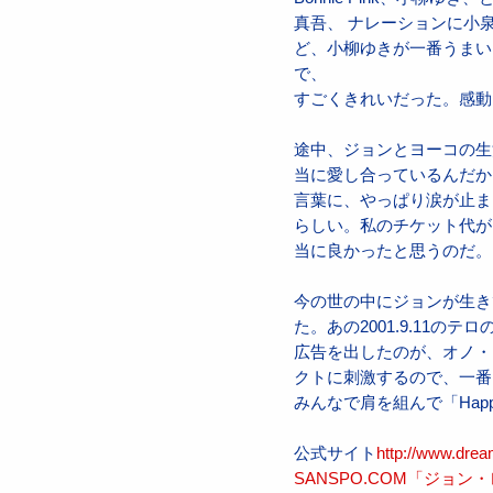
真吾、 ナレーションに小
ど、小柳ゆきが一番うまい
で、
すごくきれいだった。感動
途中、ジョンとヨーコの生
当に愛し合っているんだか
言葉に、やっぱり涙が止ま
らしい。私のチケット代が
当に良かったと思うのだ。
今の世の中にジョンが生き
た。あの2001.9.11のテロ
広告を出したのが、オノ・
クトに刺激するので、一番
みんなで肩を組んで「Hap
公式サイト
http://www.dre
SANSPO.COM「ジ