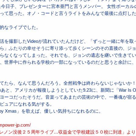
泉今日子、プレゼンターに宮本亜門と言うメンバー。 女性ボーカル
って思った。オノ・コードと言うライトをみんなで最後に点灯し
的なライブでした。
活を撮影したVideoが流れていたんだけど、「ずっと一緒に年を
ら」ふたりの幸せそうに寄り添って歩くシーンのその直後の、ジョ
らなくなってしまった。それでも、ジョンの遺志を継いで生きて
、世界中に作られる学校の一部になっているのだと思うと余計に
てたら、なんて思うんだろう。全然戦争は終わらないじゃないか
のあと、アメリカが報復しようとしていた9.23に、新聞に「War Is Over I
ヨーコだったそうだ。音楽ってあまたの芸術の中で、一番魂が宿
ピュアになれる気がする。
py Xmas」を歌えば、優しい気持ちになれるのに。
ampower-jp.com/
ョン・レノン没後２５周年ライブ…収益金で学校建設５０校に到達」より