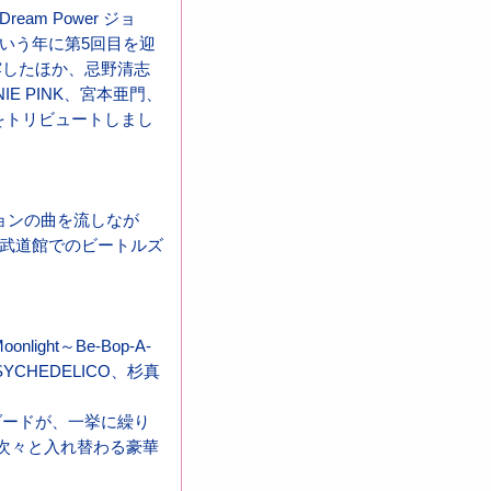
m Power ジョ
という年に第5回目を迎
露したほか、忌野清志
E PINK、宮本亜門、
ョンをトリビュートしまし
ョンの曲を流しなが
本武道館でのビートルズ
Moonlight～Be-Bop-A-
E PSYCHEDELICO、杉真
ダードが、一挙に繰り
ーカルも次々と入れ替わる豪華