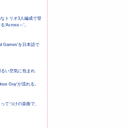
なトリオ3人編成で登
cross～’。
Games’を日本語で
明るい空気に包まれ
s Guy’が流れる。
うってつけの楽曲で、