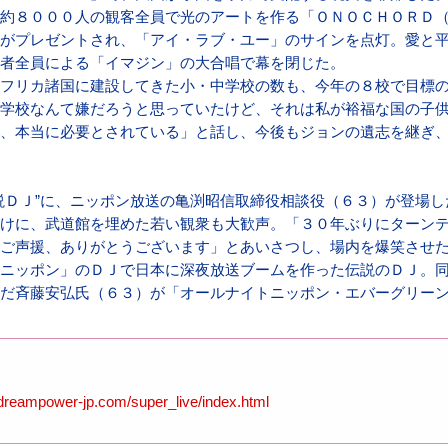
約８０００人の観客全員で光のアートを作る「ＯＮＯＣＨＯＲＤ
がプレゼントされ、「アイ・ラブ・ユー」のサインを点灯。愛と
者全員による「イマジン」の大合唱で幕を閉じた。
フリカ諸国に建設してきた小・中学校の数も、今年の８校で目標
学校なんて嫌だろうと思っていたけど、それは私が裕福な国の子
、本当に必要とされている」と話し、今後もジョンの遺志を継ぎ
説ＤＪ”に、ニッポン放送の亀渕昭信取締役相談役（６３）が登場
けに、武道館を埋めた若い観衆も大歓声。「３０年ぶりにターン
ご声援、ありがとうございます」とあいさつし、場内を爆笑させ
ニッポン」のＤＪで日本に深夜放送ブームを作った伝説のＤＪ。
だ斉藤安弘氏（６３）が「オールナイトニッポン・エバーグリー
.dreampower-jp.com/super_live/index.html