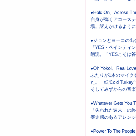
●Hold On、Across
自身が弾くアコーステ
場。訴えかけるように、‘
●ジョンとヨーコの出会い
「YES・ペインティン
朗読。「YESこそは
●Oh Yoko!、Real L
ふたりが1本のマイク
た。一転‘Cold Tur
そしてみずからの音楽性
●Whatever Gets You 
「失われた週末」の終
疾走感のあるアレンジ
●Power To The P