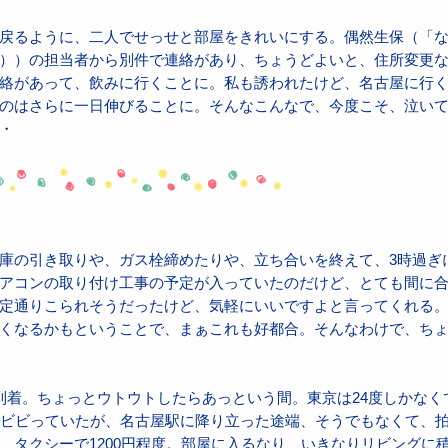
戻るように、二人でせっせと部屋をきれいにする。偶然生保（「
））の担当者から別件で連絡があり、ちょうどよいと、住所変更
絡があって、飲みに行くことに。私も誘われたけど、名古屋に行
のはさらに一日伸びることに。そんなこんなで、今度こそ、泣い
・
庫の引き取りや、ガス栓締めたりや、立ち合いを終えて、3時過ぎに
アコンの取り付け工事の予定が入っていたのだけど、とても間に
定通りこられそうだったけど、気軽にいいですよと言ってくれる
くなるかもということで、まぁこれも好都合。そんなわけで、ち
到着。ちょっとウトウトしたらあっという間。東京は24度しかなく
てビビっていたが、名古屋駅に降り立った途端、そうでもなくて、
、タクシーで1200円程度。部屋に入るなり、いきなりリビングに