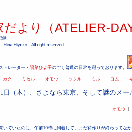
だより（ATELIER-DA
記録。
ina Hiyoko All right reserved
ストレーター・
陽菜ひよ子
のごく普通の日常を綴っております。
カク
ミセル
オモウ
ツクル
ミル
ヨム
キ
～21日（木）、さよなら東京、そして謎のメー
オモウ
と聞いていたのに、午前10時に到着して、まだ荷作りが終わってな