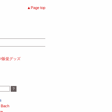
Page top
や販促グッズ
s
 Bach
re