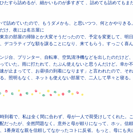
ひたすら詰めるが、細かいものが多すぎて 、詰めても詰めてもま
いで詰めていたので、もうダメかも、と思いつつ、何とかやりきる
だけ、夜には名古屋に
東京の部屋の掃除とか大変そうだったので、予定を変更して、明
、デコラティブな額を譲ることになり、来てもらう。すっごく喜
ンジ台、プリンター、自転車、空気清浄機などを出したのだけど
っていた。雨に打たれて、たぶん使えないと思うんだけど。幸か
速が止まってて、お昼頃の到着になります」と言われたので、そ
る。照明もなく、ネットも使えない部屋で、二人して早々と寝る
0時到着で、私は全く間に合わず、母が一人で荷受けしてくれた。
配だったが、全然問題なく。意外と母が頼りになって、ホッ。信
、1番身近な親を信頼してなかったコトに反省。もっと、母にも夫