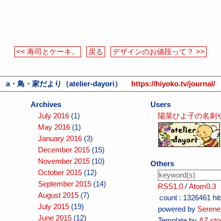
<< 寿司とケーキ。
戻る
デザインのお値段って？ >>
a・鳥・家だより（atelier-dayori）
https://hiyoko.tv/journal/
Archives
Users
July 2016
(1)
陽菜ひよ子の名刺
May 2016
(1)
January 2016
(3)
December 2015
(15)
November 2015
(10)
Others
October 2015
(12)
September 2015
(14)
RSS1.0
/
Atom0.3
August 2015
(7)
count :
1326461 hit
July 2015
(19)
powered by
Serene
June 2015
(12)
Template by
AZ sto