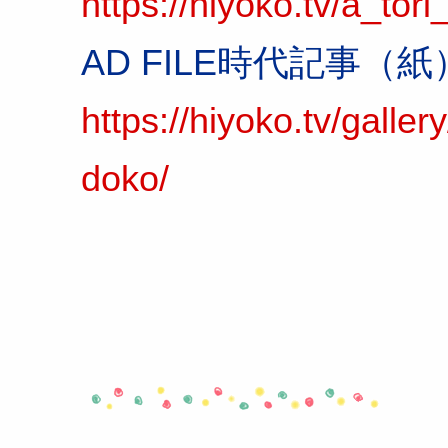
https://hiyoko.tv/a_tori
AD FILE時代記事
https://hiyoko.tv/galle
doko/