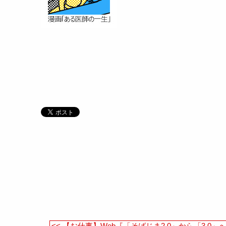
<< 【お仕事】Web『「そばじま2.0」から「3.