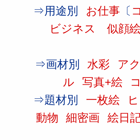
⇒用途別
お仕事
〔
ビジネス
似顔
⇒画材別
水彩
ア
ル
写真+絵
⇒題材別
一枚絵
動物
細密画
絵日