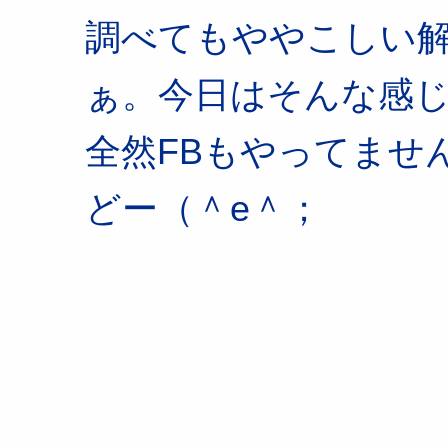
調べてもややこしい
ぁ。今日はそんな感
全然FBもやってませ
どー（＾e＾；