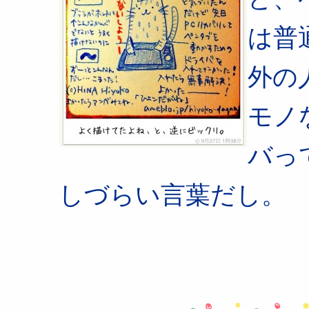
は普
外の
モノ
バっ
しづらい言葉だし。