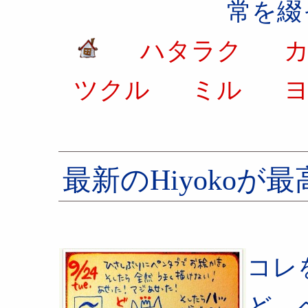
常を綴
ハタラク
カ
ツクル
ミル
ヨ
最新のHiyokoが最高
コレ
ど、