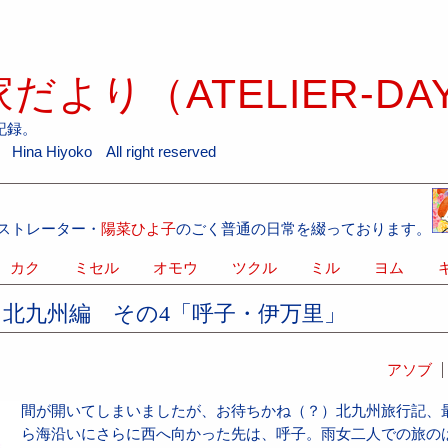
だより（ATELIER-DA
記録。
ina Hiyoko All right reserved
ストレーター・
陽菜ひよ子
のごく普通の日常を綴っております。
カク
ミセル
オモウ
ツクル
ミル
ヨム
キ
北九州編 その4「呼子・伊万里」
アソブ
間が開いてしまいましたが、お待ちかね（？）北九州旅行記、
ら海沿いにさらに西へ向かった先は、呼子。雨女二人での旅の