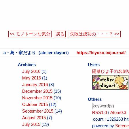
<< モノトーンな気分
戻る
失敗は成功の・・・？ >>
a・鳥・家だより（atelier-dayori）
https://hiyoko.tv/journal/
Archives
Users
July 2016
(1)
陽菜ひよ子の名刺
May 2016
(1)
January 2016
(3)
December 2015
(15)
November 2015
(10)
Others
October 2015
(12)
September 2015
(14)
RSS1.0
/
Atom0.3
August 2015
(7)
count :
1326263 hit
July 2015
(19)
powered by
Serene