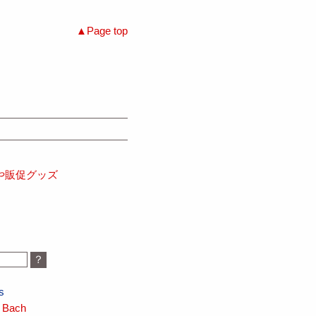
Page top
や販促グッズ
s
 Bach