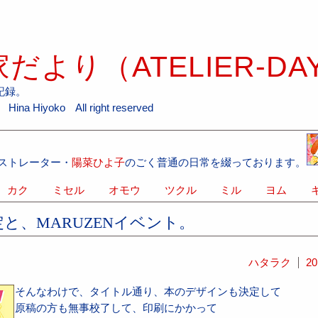
だより（ATELIER-DA
記録。
ina Hiyoko All right reserved
ストレーター・
陽菜ひよ子
のごく普通の日常を綴っております。
カク
ミセル
オモウ
ツクル
ミル
ヨム
キ
と、MARUZENイベント。
ハタラク
20
そんなわけで、タイトル通り、本のデザインも決定して
原稿の方も無事校了して、印刷にかかって