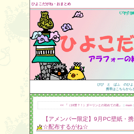
ひよこだがね・おまとめ
ぴぴ と ぱふ のひよ
携帯はこちらから
<< 『（18禁？！）ダーリンとの初めての夜』
::
main
:
【アメンバー限定】9月PC壁紙・携帯
☆配布するがね☆