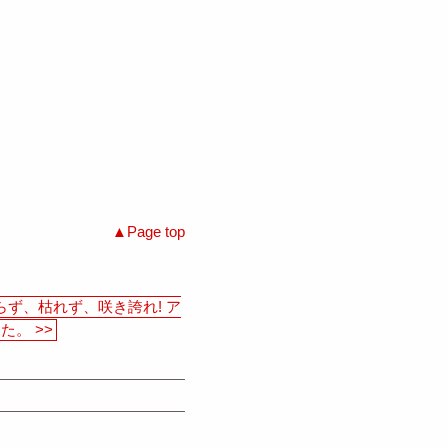
Page top
ず、枯れず、咲き誇れ! ア
。 >>