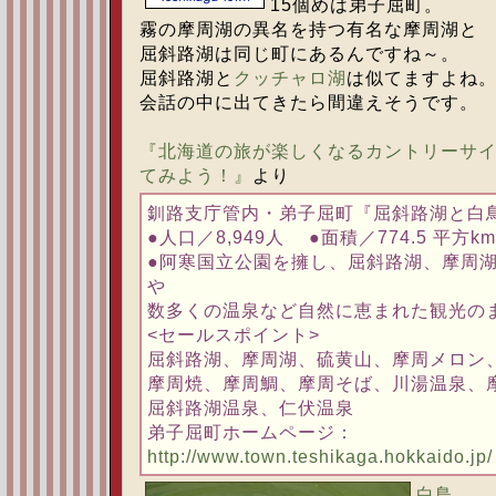
15個めは弟子屈町。
霧の摩周湖の異名を持つ有名な摩周湖と
屈斜路湖は同じ町にあるんですね～。
屈斜路湖と
クッチャロ湖
は似てますよね
会話の中に出てきたら間違えそうです。
『北海道の旅が楽しくなるカントリーサ
てみよう！』
より
釧路支庁管内・弟子屈町『屈斜路湖と白
●人口／8,949人 ●面積／774.5 平方km
●阿寒国立公園を擁し、屈斜路湖、摩周
や
数多くの温泉など自然に恵まれた観光の
<セールスポイント>
屈斜路湖、摩周湖、硫黄山、摩周メロン
摩周焼、摩周鯛、摩周そば、川湯温泉、
屈斜路湖温泉、仁伏温泉
弟子屈町ホームページ：
http://www.town.teshikaga.hokkaido.jp/
白鳥