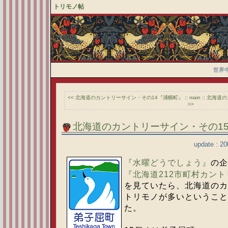
トリモノ帖
世界
<< 北海道のカントリーサイン・その14『浦幌町』
::
main
::
北海道の
>>
北海道のカントリーサイン・その1
update : 20
『水曜どうでしょう』
の企
『北海道212市町村カン
を見ていたら、北海道のカ
トリモノが多いということ
た。