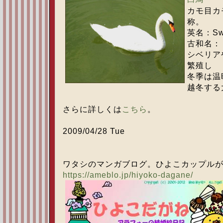
カモ目カ
称。
英名：Sw
古和名：
シベリア
繁殖し
冬季は温
越冬する
さらに詳しくは
こちら
。
2009/04/28 Tue
ワタシのマンガブログ。ひよこカップル
https://ameblo.jp/hiyoko-dagane/