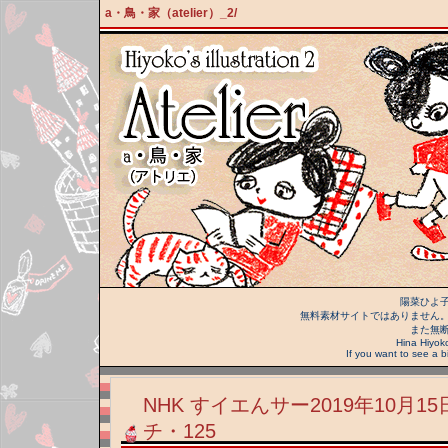
a・鳥・家（atelier）_2/
陽菜ひよ
無料素材サイトではありません
また無
Hina Hiyoko,
If you want to see a b
NHK すイエんサー2019年10月
チ・125