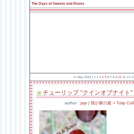
The Days of Sweets and Roses
<<
May 2005
| 1 2 3
4
5
6
7 8
9
10
11 12 1
チューリップ "クインオブナイト"
author :
pipi
|
我が家の庭 > Tulip Colle