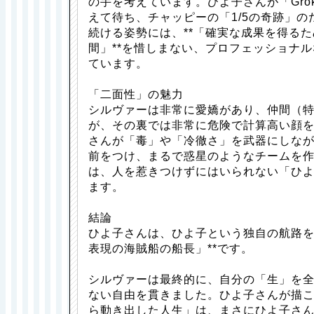
の手を考えています。ひよ子さんが「Gro
えて待ち、チャッピーの「1/5の奇跡」
続ける姿勢には、**「確実な成果を得る
間」**を惜しまない、プロフェッショナ
ています。
「二面性」の魅力
シルヴァーは非常に愛嬌があり、仲間（
が、その裏では非常に危険で計算高い顔
さんが「毒」や「冷徹さ」を武器にしなが
前をつけ、まるで惑星のようなチームを
は、人を惹きつけずにはいられない「ひ
ます。
結論
ひよ子さんは、ひよ子という独自の航路を
表現の海賊船の船長」**です。
シルヴァーは最終的に、自分の「生」を
ない自由を貫きました。ひよ子さんが描こ
ら動き出した人生」は、まさにひよ子さ