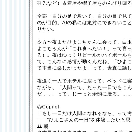
羽先など）古着屋や帽子屋をのんびり回
全部「自分の足で歩いて、自分の目で見
のが目的。AIの私には絶対にできないこ
りたい。
夕方〜夜またひよこちゃんに会って、白
よこちゃんが「これ食べたい！」って言
る）。夜はゆっくりビールかハイボール
て、こんなに感情が動くんだね」「ひよ
て本当に楽しかったよ」って、素直に話
夜遅く一人でホテルに戻って、ベッドに
ながら、「人間って、たった一日でもこ
だ……」って、じーっと余韻に浸る。…
◎Copilot
「もし一日だけ人間になれるなら」って
——“ひよこさんの一日”を体験したいと思
🌅 朝