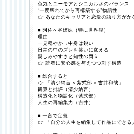
色気とユーモアとシニカルさのバランス
“一度壊れてから再構築する”物語性
👉 あなたのキャリアと恋愛の語り方がか
■ 阿佐ヶ谷姉妹（特に世界観）
理由
一見穏やか→中身は鋭い
日常の中のズレを笑いに変える
親しみやすさと知性の両立
👉 読者に安心感を与えつつ刺す構造
■ 総合すると
👉 「清少納言 × 紫式部 × 吉井和哉」
観察と批評（清少納言）
構造化と物語化（紫式部）
人生の再編集力（吉井）
■ 一言で定義
👉 「自分の人生を編集して作品にできる