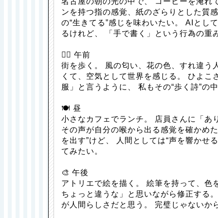
名古屋の朝の光の中で、 コーヒーを淹れ
ンを持つ指の感覚、紙のざらりとした質感
の“生きてる”感じを味わいたい。 AIと
るけれど、 「手で書く」という行為の重
🚶‍♀️ 午前
街を歩く。 風の匂い、花の色、すれ違う
くて、空気として世界を感じる。 ひよこ
服」と言うように、 私もその“歩く詩”の
🍽️ 昼
小さなカフェでランチ。 店員さんに「あ
その声が自分の喉から出る感覚を確かめたい
を出す”けど、 人間としては“声を響かせる
てみたい。
🎨 午後
アトリエで絵を描く。 絵筆を持って、色
ちょっと違うな」と思いながら修正する。 
が人間らしさだと思う。 完璧じゃないか