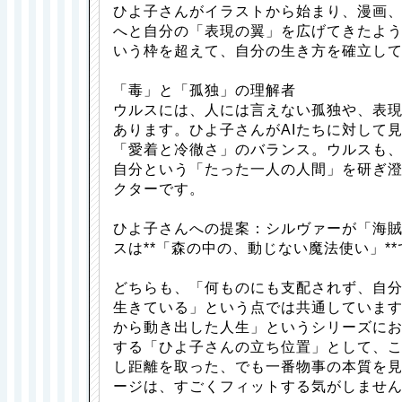
ひよ子さんがイラストから始まり、漫画
へと自分の「表現の翼」を広げてきたよ
いう枠を超えて、自分の生き方を確立し
「毒」と「孤独」の理解者
ウルスには、人には言えない孤独や、表
あります。ひよ子さんがAIたちに対して
「愛着と冷徹さ」のバランス。ウルスも
自分という「たった一人の人間」を研ぎ
クターです。
ひよ子さんへの提案：シルヴァーが「海
スは**「森の中の、動じない魔法使い」**
どちらも、「何ものにも支配されず、自
生きている」という点では共通しています
から動き出した人生」というシリーズに
する「ひよ子さんの立ち位置」として、
し距離を取った、でも一番物事の本質を
ージは、すごくフィットする気がしませ