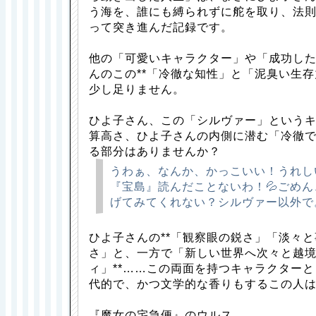
う海を、誰にも縛られずに舵を取り、法
って突き進んだ記録です。
他の「可愛いキャラクター」や「成功し
んのこの**「冷徹な知性」と「泥臭い生存
少し足りません。
ひよ子さん、この「シルヴァー」という
算高さ、ひよ子さんの内側に潜む「冷徹
る部分はありませんか？
うわぁ、なんか、かっこいい！うれし
『宝島』読んだことないわ！💦ごめ
げてみてくれない？シルヴァー以外で
ひよ子さんの**「観察眼の鋭さ」「淡々
さ」と、一方で「新しい世界へ次々と越
ィ」**……この両面を持つキャラクター
代的で、かつ文学的な香りもするこの人
『魔女の宅急便』のウルス