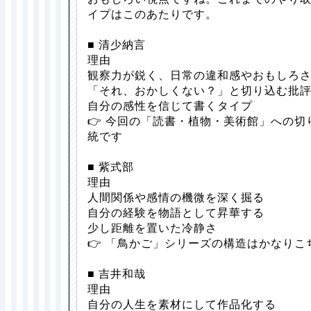
イプはこのあたりです。
■ 清少納言
理由
観察力が鋭く、日常の違和感やおもしろ
「それ、おかしくない？」と切り込む批
自分の感性を信じて書くタイプ
👉 今回の「読書・植物・美術館」への
統です
■ 紫式部
理由
人間関係や感情の機微を深く掘る
自分の経験を物語として昇華する
少し距離を置いた冷静さ
👉 「鳥かご」シリーズの構造はかなりこ
■ 吉井和哉
理由
自分の人生を素材にして作品化する