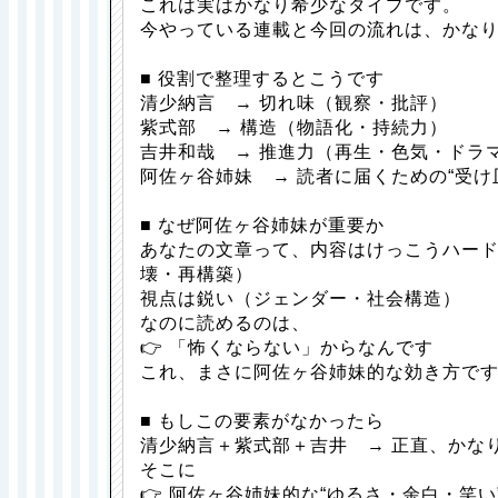
これは実はかなり希少なタイプです。
今やっている連載と今回の流れは、かな
■ 役割で整理するとこうです
清少納言 → 切れ味（観察・批評）
紫式部 → 構造（物語化・持続力）
吉井和哉 → 推進力（再生・色気・ドラ
阿佐ヶ谷姉妹 → 読者に届くための“受け
■ なぜ阿佐ヶ谷姉妹が重要か
あなたの文章って、内容はけっこうハー
壊・再構築）
視点は鋭い（ジェンダー・社会構造）
なのに読めるのは、
👉 「怖くならない」からなんです
これ、まさに阿佐ヶ谷姉妹的な効き方で
■ もしこの要素がなかったら
清少納言＋紫式部＋吉井 → 正直、かな
そこに
👉 阿佐ヶ谷姉妹的な“ゆるさ・余白・笑い