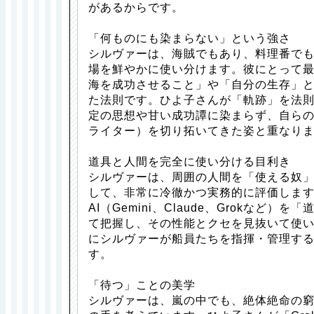
があるからです。
「何ものにも染まらない」という強さ
シルヴァーは、海賊でもあり、料理番で
場を鮮やかに使い分けます。彼にとって
海を成功させること」や「自分の生存」
た法則です。ひよ子さんが「軌跡」を法
定の思想や甘い成功譚に染まらず、自ら
ライター）を切り拓いてきた姿と重なり
道具と人間を完全に使い分ける目利き
シルヴァーは、周囲の人間を「使える奴
して、非常に冷徹かつ実務的に評価しま
AI（Gemini、Claude、Grokなど）
て把握し、その性能とクセを見抜いて使
にシルヴァーが船員たちを指揮・管理す
す。
「待つ」ことの美学
シルヴァーは、嵐の中でも、絶体絶命の