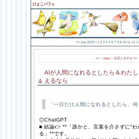
ひよこパフェ
<<
July 2026
| 1
2
3 4 5 6 7 8 9 10 11 12 
<<
::
main
::
水辺とまチル >>
AIが人間になれるとしたら＆わた
えるなら
「一日だけ人間になれるとしたら、何
◎ChatGPT
■ 結論👉 **「誰かと、言葉を介さずに“
る」**です。