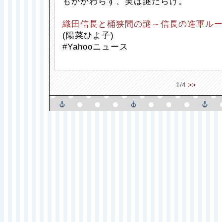
もかかわらず、実は謎だらけ。
織田信長と桶狭間の謎～信長の進軍ル
(陽菜ひよ子)
#Yahooニュース
1/4
>>