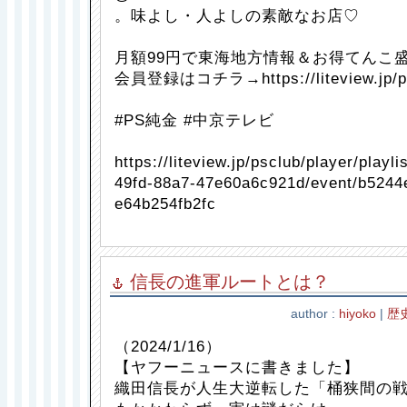
。味よし・人よしの素敵なお店♡
月額99円で東海地方情報＆お得てんこ
会員登録はコチラ→https://liteview.jp/p
#PS純金 #中京テレビ
https://liteview.jp/psclub/player/playl
49fd-88a7-47e60a6c921d/event/b5244e
e64b254fb2fc
信長の進軍ルートとは？
author :
hiyoko
|
歴
（2024/1/16）
【ヤフーニュースに書きました】
織田信長が人生大逆転した「桶狭間の