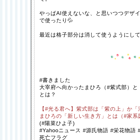
やっぱAI使えないな、と思いつつデザ
で使ったり💦
最近は格子部分は消して使うようにし
#書きました
大宰府へ向かったまひろ（#紫式部）と
とは？
【#光る君へ】紫式部は「紫の上」か「
まひろの「新しい生き方」とは（#家系図
(#陽菜ひよ子)
#Yahooニュース #源氏物語 #栄花物語 
死亡フラグ