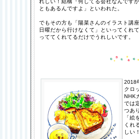
れしい！結構『何してる会社なんです
ともあるんですよ」といわれた。
でもその方も「陽菜さんのイラスト講
日曜だから行けなくて」といってくれ
っててくれてるだけでうれしいです。
201
クロ
NH
では
つあ
「絵
くれ
しい