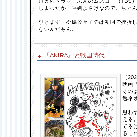
◎火曜ドラマ「未来のムスコ」（TBS
しまったが、評判よさげなので、ちゃ
ひとまず、松嶋菜々子のは初回で挫折
ないんだもん。
『AKIRA』と戦国時代
（202
映画『
その
勉ネ
思わ
える
てる
るこ