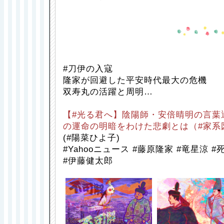
#刀伊の入寇
隆家が回避した平安時代最大の危機
双寿丸の活躍と周明…
【#光る君へ】陰陽師・安倍晴明の言葉
の運命の明暗をわけた悲劇とは（#家系図
(#陽菜ひよ子)
#Yahooニュース #藤原隆家 #竜星涼 
#伊藤健太郎