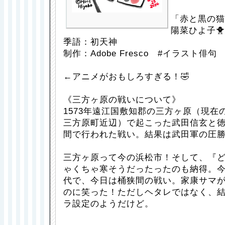
「赤と黒の猫
陽菜ひよ子🐥
季語：初天神
制作：Adobe Fresco #イラスト俳句
←アニメがおもしろすぎる！🤣
《三方ヶ原の戦いについて》
1573年遠江国敷知郡の三方ヶ原（現在
三方原町近辺）で起こった武田信玄と
間で行われた戦い。結果は武田軍の圧
三方ヶ原って今の浜松市！そして、『
ゃくちゃ寒そうだったったのも納得。
代で、今日は桶狭間の戦い。家康サマ
のに笑った！ただしヘタレではなく、
ラ設定のようだけど。