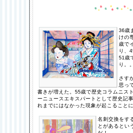
36
けの
歳で
り、
51
り。
さす
思っ
書きが増えた。55歳で歴史コラムニス
ーニュースエキスパートとして歴史記
れまでにはなかった現象が起こること
名刺交換をす
とがあるとい
だ！