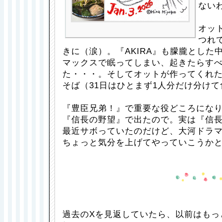
ない
オッ
つれ
きに（涙）。『AKIRA』も朦朧とした
マックスで眠ってしまい、起きたらす
た・・・。そしてオットが作ってくれ
そば（31日はひとまず1人分だけ分け
『豊臣兄弟！』で重要な役どころにな
『信長の野望』で出たので。実は『信
最近サボっていたのだけど、大河ドラ
ちょっと気分を上げてやっていこうか
過去のXを見返していたら、以前はもっ