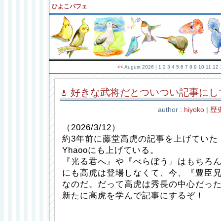
ひよこパフェ
<<
August 2026
| 1 2 3 4 5 6 7 8
9
10 11 12 
好きな武将だとついつい記事にしてし
author :
hiyoko
|
歴
（2026/3/12）
約3年前に藤堂高虎の記事を上げていた！
Yhaooにも上げている。
『光る君へ』や『べらぼう』はもちろ
にも高虎は登場しなくて、今、『豊臣
なのだ。だって高虎は秀長の中心だっ
新たに高虎を学んで記事にするぞ！