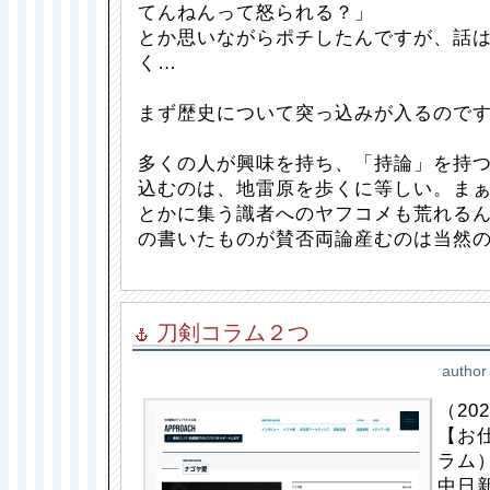
てんねんって怒られる？」
とか思いながらポチしたんですが、話
く…
まず歴史について突っ込みが入るので
多くの人が興味を持ち、「持論」を持
込むのは、地雷原を歩くに等しい。ま
とかに集う識者へのヤフコメも荒れる
の書いたものが賛否両論産むのは当然
刀剣コラム２つ
author
（202
【お
ラム
中日