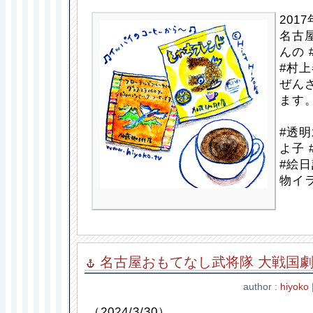
201
名古屋
んの
#村上
ぜん
ます
#透明
よ子 
#絵日
物イラ
名古屋おもてなし武将隊 大戦国劇「
author :
hiyoko
（2024/3/30）