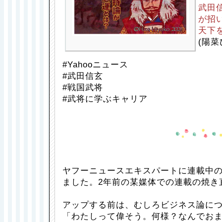
武田
が招
天下
(陽菜
#Yahooニュース
#武田信玄
#戦国武将
#武将に学ぶキャリア
ヤフーニュースエキスパートに連載中
ました。2年前の某媒体での連載の焼き
アップする前は、むしろビジネス論に
「わたしって偉そう。何様？なんでお