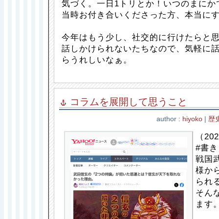
気づく。一日1トリとか！いつのまにか
当時お付き合いくださった方、本当にす
今年はもう少し、社交的に行けたらと
話しかけられないたちなので、気軽に
らうれしいなぁ。
コラムを展開して思うこと
author :
hiyoko
|
歴
（202
#書
戦国
様か
られ
そん
ます