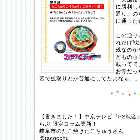
に勝利し
通り、の
に通った
この通り
れだけ戦
残なのか
どもの頃
載ってて
お寺だっ
墓で虫取りとか普通にしてたよなぁ。
【書きました！】中京テレビ『PS純金』
らぶ 限定コラム更新！
岐阜市のたこ焼きたこちゅうさん
@tacocchu