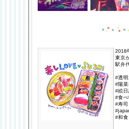
201
東京
駅弁
#透明
#陽菜
#絵日
#食べ
#寿司 
#japa
#和食