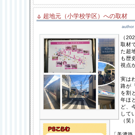
超地元（小学校学区）への取材
author
（202
取材
た超
も歴
視点
実は
路が
を割
年ほ
ど、
して
（笑
「美濃路