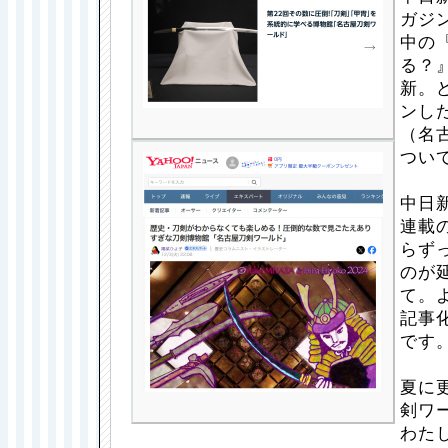
ガジン
中の
る？
新。
ンし
（名
つい
中日
連載の
らず
のが
て。
記事
です
夏に
剣ワ
わた