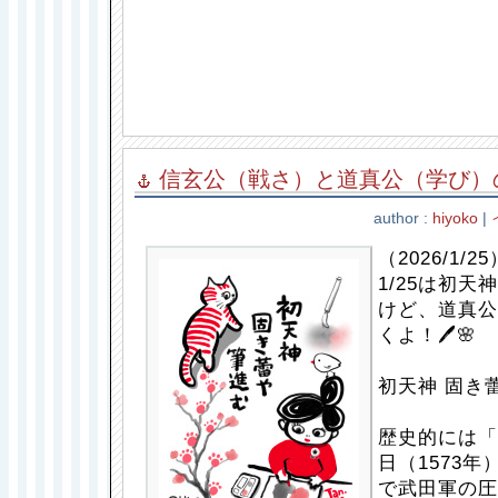
信玄公（戦さ）と道真公（学び）
author :
hiyoko
|
（2026/1/25
1/25は初
けど、道真公
くよ！🖊️🌸
初天神 固き
歴史的には「
日（1573
で武田軍の圧