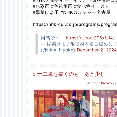
#NHKカルチャー #イラスト講座 #絵日
#水彩画 #色鉛筆画 #食べ物イラスト
#陽菜ひよ子 #NHKカルチャー名古屋
https://nhk-cul.co.jp/programs/progr
同感です。
https://t.co/c2T6xIzi41
— 陽菜ひよ子🐤取材＆名古屋めし
(@hina_hiyoko)
December 2, 2024
十二単を描くのも、あと少し・・
author :
hiyoko
|