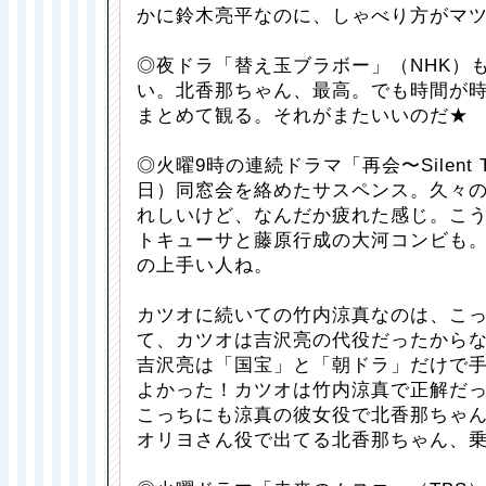
かに鈴木亮平なのに、しゃべり方がマ
◎夜ドラ「替え玉ブラボー」（NHK）
い。北香那ちゃん、最高。でも時間が
まとめて観る。それがまたいいのだ★
◎火曜9時の連続ドラマ「再会〜Silent 
日）同窓会を絡めたサスペンス。久々
れしいけど、なんだか疲れた感じ。こ
トキューサと藤原行成の大河コンビも
の上手い人ね。
カツオに続いての竹内涼真なのは、こ
て、カツオは吉沢亮の代役だったから
吉沢亮は「国宝」と「朝ドラ」だけで
よかった！カツオは竹内涼真で正解だ
こっちにも涼真の彼女役で北香那ちゃ
オリヨさん役で出てる北香那ちゃん、