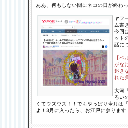
ああ、何もしない間にネコの日が終わ
ヤフ
ム書
今回
ット
話に
【ベ
がな
起き
れた
大河
ろい
くてウズウズ！！でもやっぱり今月は
よ！3月に入ったら、お江戸に参ります