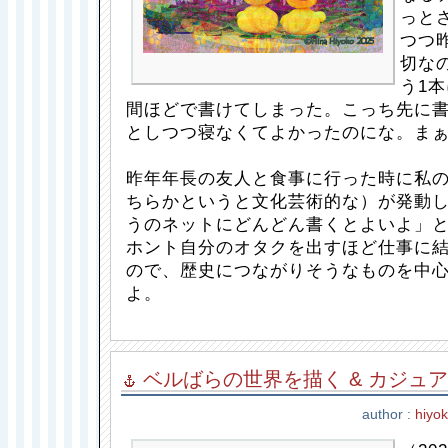
っと
つつ
切な
う1
間ほどで書けてしまった。こっち先に
としつつ寝なくてよかったのにな。ま
昨年年長の友人と食事に行った時に私
ちらかというと文化芸術的な）が発動
うのネットにどんどん書くとよいよ」
ホント自分のオタクを出すほど仕事に
ので、歴史につながりそうなものを中
よ。
ベルばらの世界を描く & カジュ
author :
hiyo