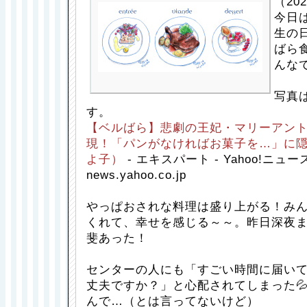
（202
今日
生の
ばら
んな
写真
す。
【ベルばら】悲劇の王妃・マリーアン
現！「パンがなければお菓子を…」に
よ子）
- エキスパート - Yahoo!ニュー
news.yahoo.co.jp
やっぱおされな料理は盛り上がる！み
くれて、幸せを感じる～～。昨日深夜
斐あった！
センターの人にも「すごい時間に届い
丈夫ですか？」と心配されてしまった
んで…（とは言ってないけど）