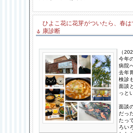
ひよこ花に花芽がついたら、春は
康診断
（202
今年
病院
去年
検診
面談
っと
面談
だっ
たっ
ろい