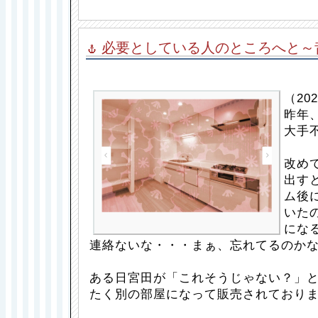
必要としている人のところへと～
（202
昨年
大手
改め
出す
ム後
いた
にな
連絡ないな・・・まぁ、忘れてるのか
ある日宮田が「これそうじゃない？」
たく別の部屋になって販売されておりま