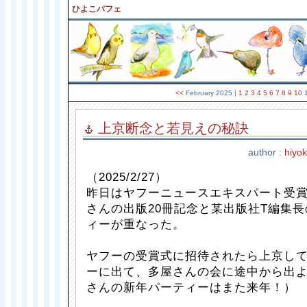
ひよこパフェ
<<
February 2025
|
1
2
3
4
5
6
7
8
9
10
上京断念と若見えの秘訣
author :
hiyo
（2025/2/27）
昨日はヤフーニュースエキスパート受
さんの出版20冊記念と某出版社T編集
ィーが重なった。
ヤフーの受賞式に招待されたら上京し
ーに出て、多屋さんの会に途中から出よ
さんの新年パーティーはまた来年！）