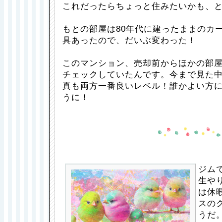
これだったらちょっと住みたいかも、
もとの部屋は80年代に建ったままのカ
具あったので、だいぶ変わった！
このマンション、売却前からほかの部
チェックしていたんです。今まで見た
真も両方一番良いレベル！誰かよい方
うに！
ジム
生や
は休
スの
うだ