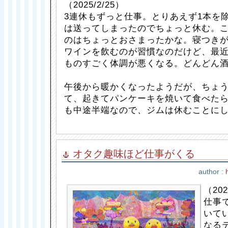
（2025/2/25）
3連休もずっと仕事。とりあえず1本を
は送ってしまったのでちょっと休む。
のはちょっとおさまったかな。寝つき
ワインを飲むのが習慣なのだけど、最
ものすごく体調が悪くなる。どんどん
午後から暖かくなったようだが、ちょ
て、起きてパンケーキを焼いて食べた
も中途半端なので、ジムは休むことに
オタク趣味ほど仕事がくる
author :
（202
仕事
いて
なる