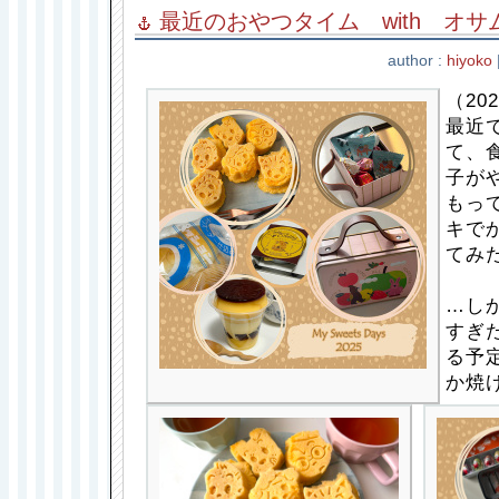
最近のおやつタイム with オ
author :
hiyoko
（202
最近
て、
子が
もっ
キで
てみ
…し
すぎ
る予
か焼