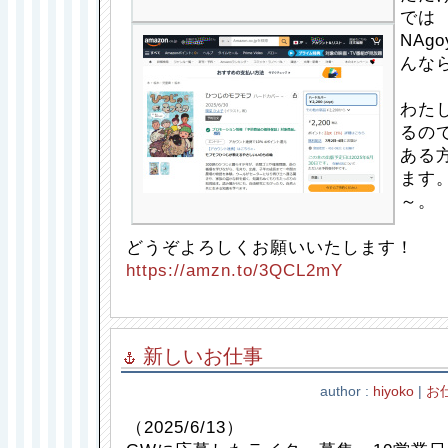
では
NAg
んな
わた
るの
ある
ます
～。
どうぞよろしくお願いいたします！
https://amzn.to/3QCL2mY
新しいお仕事
author :
hiyoko
|
お
（2025/6/13）