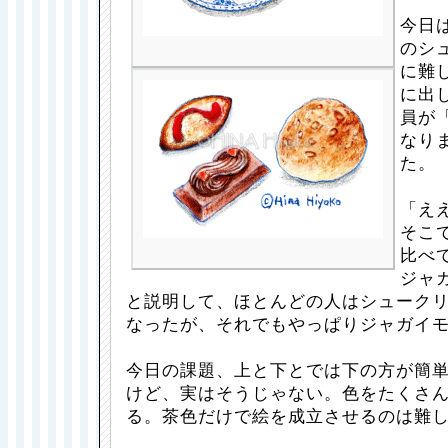
今日
のシ
に難
に出
員が
なり
た。
「え
そこ
比べ
ジャ
と説明して、ほとんどの人はシューク
なったが、それでもやっぱりジャガイ
今日の課題、上と下とでは下の方が簡
けど、実はそうじゃない。色をたくさ
る。茶色だけで絵を成立させるのは難