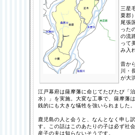
三星
栗郡
尾張
った
の流
って
み入
昔か
川・
が大
江戸幕府は薩摩藩に命じてたびたび「
水）」を実施。大変な工事で、薩摩藩
銭的にも大きな犠牲を強いられました
鹿児島の人と会うと、なんとなく申し
す。この話はこのあたりの子は必ず社
産子の夫は知らないそうです。