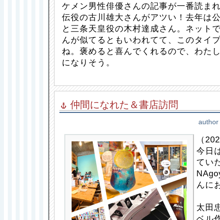
ケメン男性俳優さんの記事が一番読ま
伝役の古川雄大さんがアツい！去年は
と三条天皇役の木村達成さん。ネット
んが似てるともいわれてて、このタイ
ね。褒めると喜んでくれるので、わた
になりそう。
仲間になれた＆書店訪問
author
（202
今日
てい
NAg
んに
太田
ベル