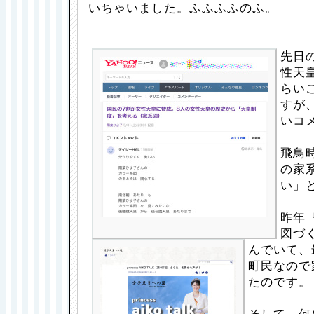
いちゃいました。ふふふふのふ。
先日
性天
らい
すが
いコ
飛鳥
の家
い」
昨年
図づ
んでいて、
町民なので
たのです。