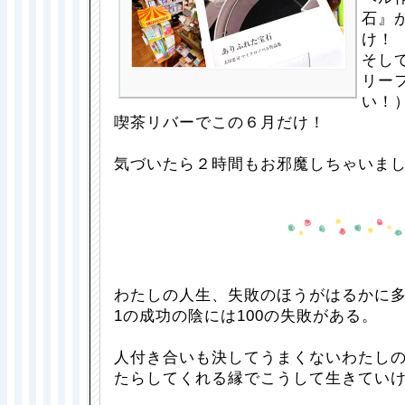
石』
け！
そし
リー
い！
喫茶リバーでこの６月だけ！
気づいたら２時間もお邪魔しちゃいま
わたしの人生、失敗のほうがはるかに
1の成功の陰には100の失敗がある。
人付き合いも決してうまくないわたし
たらしてくれる縁でこうして生きてい