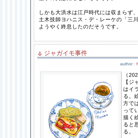
しかも大洪水は江戸時代には収まらず
土木技師ヨハニス・デ・レーケの「三
ようやく終息したのだそうです。
ジャガイモ事件
author :
（202
【ジ
はイ
る。
方で
って
描く
ると
る。