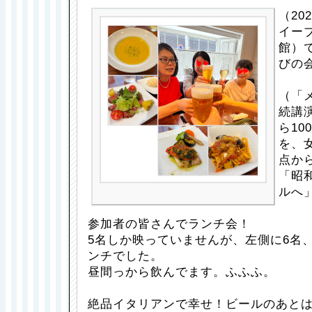
（202
イー
館）
びの
（「
続講
ら10
を、
点か
「昭
ルへ
参加者の皆さんでランチ会！
5名しか映っていませんが、左側に6名、
ンチでした。
昼間っから飲んでます。ふふふ。
絶品イタリアンで幸せ！ビールのあと