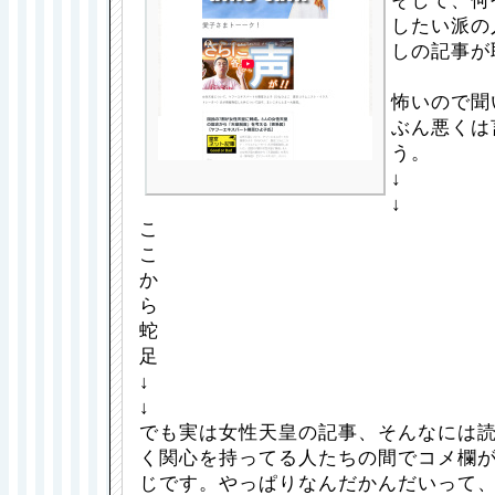
そして、何
したい派の
しの記事が
怖いので聞
ぶん悪くは
う。
↓
↓
こ
こ
か
ら
蛇
足
↓
↓
でも実は女性天皇の記事、そんなには
く関心を持ってる人たちの間でコメ欄
じです。やっぱりなんだかんだいって