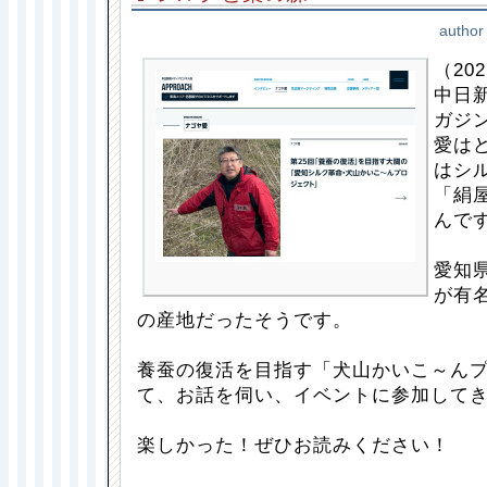
author
（202
中日
ガジ
愛は
はシ
「絹
んで
愛知
が有
の産地だったそうです。
養蚕の復活を目指す「犬山かいこ～ん
て、お話を伺い、イベントに参加して
楽しかった！ぜひお読みください！