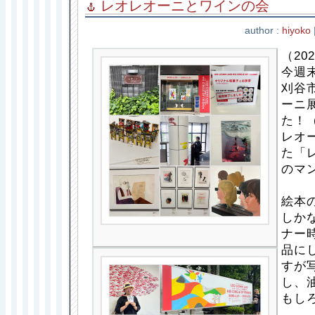
レオレオーニとワインの会
author :
hiyoko
（202
今週
刈谷
ーニ
た！
レオ
た「
のマ
絵本
しか
ナー
品に
すが
し、
もし