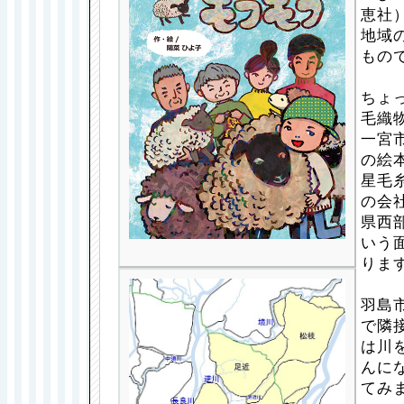
恵社
地域
もの
ちょ
毛織
一宮
の絵
星毛
の会
県西
いう
りま
羽島
で隣
は川
んに
てみ