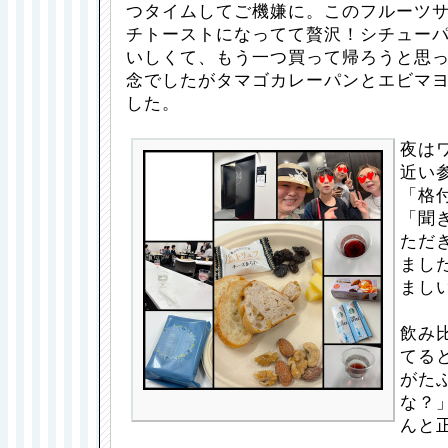
つタイムしてご機嫌に。このフルーツ
チトーストになってて贅沢！シチュー
いしくて、もう一つ買って帰ろうと思
念でしたがタマゴカレーパンとエビマ
した。
夜は
近い
「格
「聞
ただ
まし
ましい
飲み
てる
がた
な？
んと