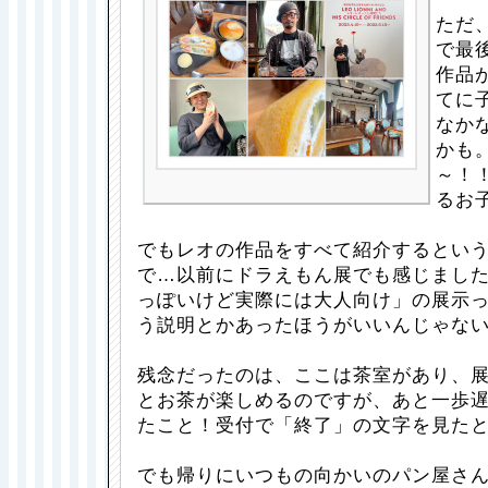
ただ
で最
作品
てに
なか
かも
～！
るお
でもレオの作品をすべて紹介するとい
で…以前にドラえもん展でも感じまし
っぽいけど実際には大人向け」の展示
う説明とかあったほうがいいんじゃな
残念だったのは、ここは茶室があり、
とお茶が楽しめるのですが、あと一歩
たこと！受付で「終了」の文字を見た
でも帰りにいつもの向かいのパン屋さ