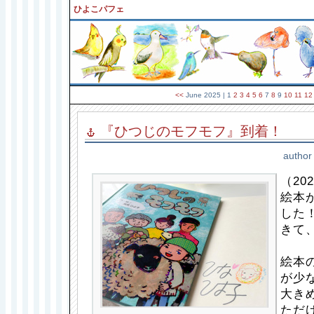
ひよこパフェ
<<
June 2025
| 1
2
3
4
5
6
7
8
9
10
11
12
『ひつじのモフモフ』到着！
author
（202
絵本
した！
きて
絵本
が少
大き
ただ