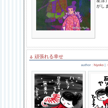
星涼
がしま
頑張れる幸せ
author :
hiyoko
|