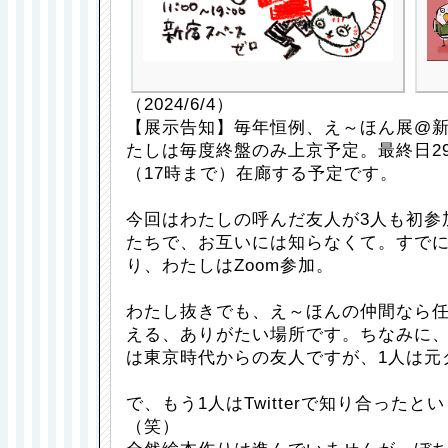
（2024/6/4）
【展示告知】毎年恒例、え～ほん展@
たしは毎度終盤のみ上京予定。最終日2
（17時まで）在廊する予定です。
今回はわたしの呼んだ友人が3人も初参
たちで、お互いには知らなくて。すでに
り、わたしはZoom参加。
わたし抜きでも、え～ほんの仲間なら
える、ありがたい場所です。ちなみに、
は東京時代からの友人ですが、1人は元
で、もう1人はTwitterで知り合った
（笑）