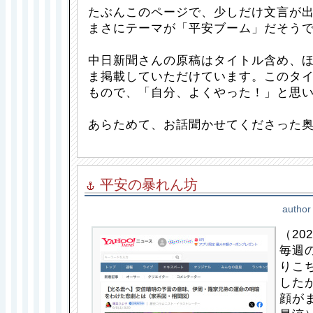
たぶんこのページで、少しだけ文言が
まさにテーマが「平安ブーム」だそう
中日新聞さんの原稿はタイトル含め、
ま掲載していただけています。このタ
もので、「自分、よくやった！」と思
あらためて、お話聞かせてくださった奥
平安の暴れん坊
author
（202
毎週
りこ
した
顔が