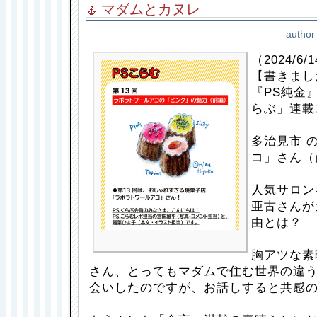
マダムとカヌレ
author
（2024/6/
【書きまし
『PS純金
らぶ」連載
多治見市 
コ」さん（
人気サロン
亜古さんが
由とは？
胸アツな素
さん、とってもマダムで住む世界の違
会いしたのですが、お話しすると共感