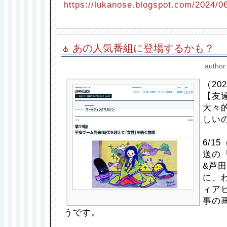
https://lukanose.blogspot.com/2024/06
あの人気番組に登場するかも？
author
（202
【友
大々
しい
6/1
送の
&芦
に、
ィア
事の
うです。