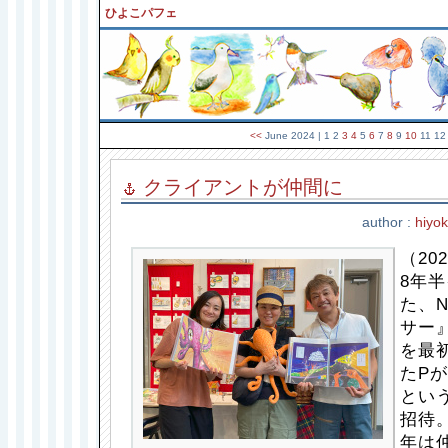
ひよこパフェ
<<
June 2024
| 1 2
3
4
5
6
7
8
9
10
11 1
クライアントが仲間に
author :
hiyo
（202
8年
た、N
サー
を最
たP
とい
招待
年は