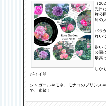
（202
先日
舞公
所の
バラ
れい
歩い
公園
最高
しか
がイイ💛
シャガールやモネ、モナコのプリンス
で、素敵！