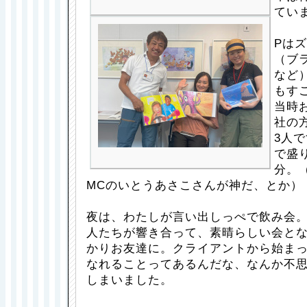
てい
Pは
（ブ
など
もす
当時
社の
3人
で盛
分。
MCのいとうあさこさんが神だ、とか）
夜は、わたしが言い出しっぺで飲み会
人たちが響き合って、素晴らしい会とな
かりお友達に。クライアントから始ま
なれることってあるんだな、なんか不
しまいました。