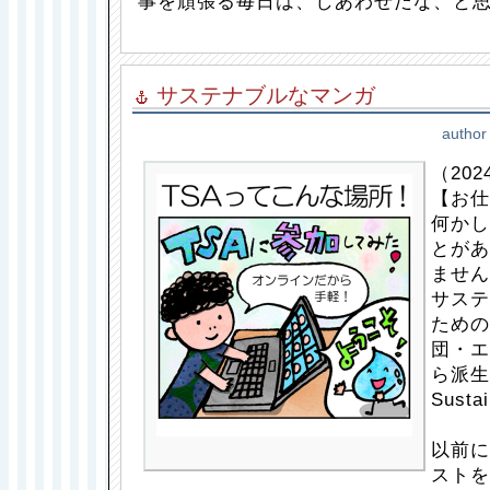
事を頑張る毎日は、しあわせだな、と
サステナブルなマンガ
author
（2024
【お仕
何かし
とがあ
ません
サステ
ための
団・エ
ら派生
Sustai
以前に
ストを