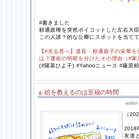
#書きました
頼通政権を突然ボイコットした左右大
この人誰？的な公卿にスポットを当て
【#光る君へ】道長・頼通親子の栄華を
は？運命の明暗を分けたその理由（#家系
(#陽菜ひよ子) #Yahooニュース #藤原
絵を教えるのは至福の時間
author
（202
201
友達