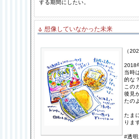
する期間にしたい。
想像していなかった未来
（202
201
当時
的な
この
後見
たの
たま
りま
#透明