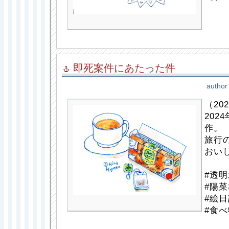
即死案件にあたった件
author
（202
202
作。
旅行
おい
#透明
#陽菜
#絵日
#食べ