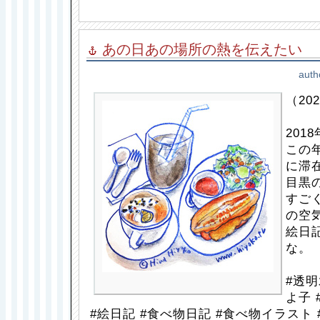
あの日あの場所の熱を伝えたい
auth
（202
201
この
に滞
目黒
すご
の空
絵日
な。
#透明
よ子 
#絵日記 #食べ物日記 #食べ物イラスト 