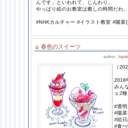
んです」といわれて、じんわり。
やっぱり絵のお教室は癒しの時間だわ
#NHKカルチャー #イラスト教室 #陽菜
春色のスイーツ
author :
hiyo
（202
201
みん
ェ2種
#透明
#陽菜
#絵日
#食べ