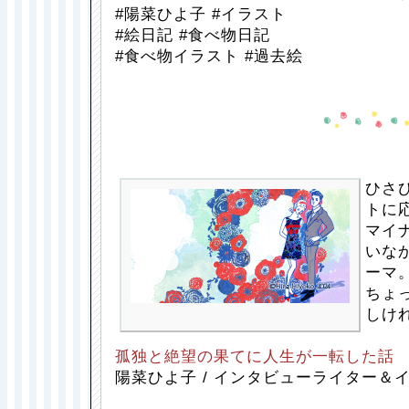
#陽菜ひよ子 #イラスト
#絵日記 #食べ物日記
#食べ物イラスト #過去絵
ひさび
トに
マイ
いな
ーマ
ちょ
しけ
孤独と絶望の果てに人生が一転した話
陽菜ひよ子 / インタビューライター＆