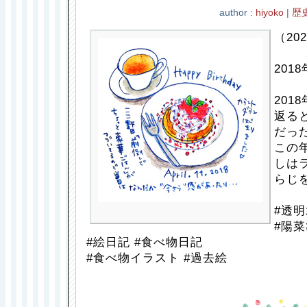
author :
hiyoko
|
歴
（202
201
201
返る
だっ
この
しは
らじ
#透明
#陽菜
#絵日記 #食べ物日記
#食べ物イラスト #過去絵