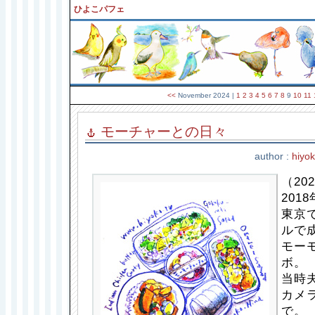
ひよこパフェ
<<
November 2024
|
1
2
3
4
5
6
7
8
9
10
11
モーチャーとの日々
author :
hiyo
（202
201
東京
ルで
モー
ボ。
当時
カメ
で。