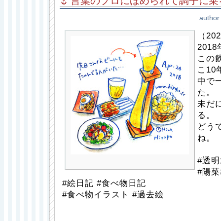
言葉のプロにほめられて調子に乗
author
（202
201
この
こ1
中で
た。
未だ
る。
どう
ね。
#透明
#陽菜
#絵日記 #食べ物日記
#食べ物イラスト #過去絵