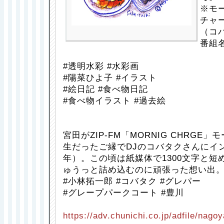
※モ
チャ
（コバ
番組
#透明水彩 #水彩画
#陽菜ひよ子 #イラスト
#絵日記 #食べ物日記
#食べ物イラスト #過去絵
宮田がZIP-FM「MORNIG CHRGE
生だったご縁でDJのコバタクさんにイン
年）。この頃は紙媒体で1300文字と短
ゅうっと詰め込むのに頑張った想い出
#小林拓一郎 #コバタク #グレパー
#グレープパークコート #豊川
https://adv.chunichi.co.jp/adfile/nago