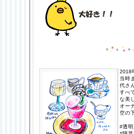
201
当時
代さ
すべ
な美
オー
空の
#透明
#陽菜