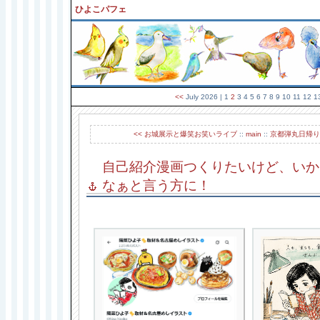
ひよこパフェ
<<
July 2026
| 1
2
3 4 5 6 7 8 9 10 11 12 
<< お城展示と爆笑お笑いライブ
::
main
::
京都弾丸日帰り
自己紹介漫画つくりたいけど、いか
なぁと言う方に！