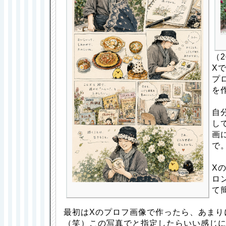
（2
Xで
プ
を
自
し
画
で
X
ロ
て
最初はXのプロフ画像で作ったら、あまり
（笑）この写真でと指定したらいい感じ