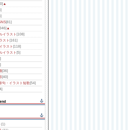
0]
▲
]
]
NS
[81]
[346]
▲
ルイラスト
[108]
ラスト
[161]
イラスト
[118]
ルイラスト
[5]
]
]
婚
[36]
容
[40]
俳句・イラスト短歌
[54]
4]
end
(1)