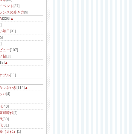
イベント
[37]
ランスの歩き方
[9]
の
[226]
▲
]
い毎日
[91]
[5]
]
ビュー
[107]
ノ帖
[13]
18]
▲
ナブル
[11]
のつぶやき
[114]
▲
ッパ
[4]
代
[40]
室町時代
[4]
代
[39]
代
[31]
降（近代）
[1]