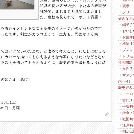
原画、素晴らしかった！白のアクリル
絵具の使い方が絶妙。また水の表現が
展示・
独特で、まじまじと見てしまいまし
フリー
た。色校も見られて、ホント貴重！
好きなも
帽子
[22
服を着たイノセントな女子高生のイメージが強かったのです
おいし
かったです。剣士がカッコよくて（土方も、死ぬがよく候
お散歩
植物
[16
プチレ
くてはいけないのだよな、と改めて考えると、わたしはむしろ
トリモ
んにカバーを描いてもらえるような作家になりたいなどと思い
イラストを描いてもらえるように、歴史の本を出せるように頑
社会問題
[
女性
[7]
サステ
郊の皆さま、急げ！
想う
[41]
歴史好き
ヨーロ
古代
[1]
月13日(土)
平安時
lose 日・月曜
鎌倉・
戦国時
江戸時
明治以