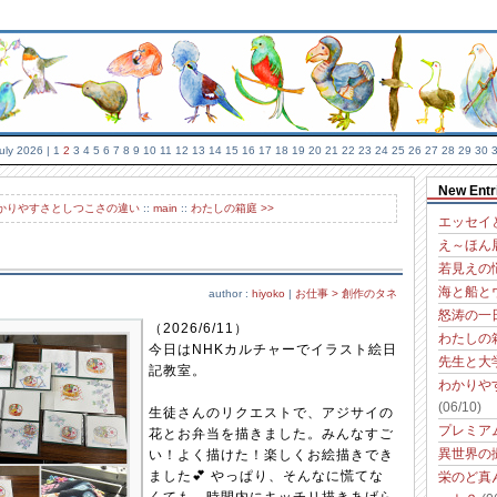
uly 2026
| 1
2
3 4 5 6 7 8 9 10 11 12 13 14 15 16 17 18 19 20 21 22 23 24 25 26 27 28 29 30 
New Entr
わかりやすさとしつこさの違い
::
main
::
わたしの箱庭 >>
エッセイ
え～ほん
若見えの
海と船と
author :
hiyoko
|
お仕事 > 創作のタネ
怒涛の一
（2026/6/11）
わたしの
今日はNHKカルチャーでイラスト絵日
先生と大
記教室。
わかりや
(06/10)
生徒さんのリクエストで、アジサイの
プレミア
花とお弁当を描きました。みんなすご
い！よく描けた！楽しくお絵描きでき
異世界の
ました💕 やっぱり、そんなに慌てな
栄のど真