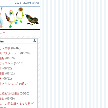
2023～2024年の記録
31
>>
ies
と人文学
(07/02)
展32スタート！
(06/20)
悩み
(06/13)
ウィスキー
(06/13)
日
(06/12)
箱庭
(06/11)
学
(06/11)
すさとしつこさの違い
ム感ゼロの雑誌
(06/10)
撮影
(06/09)
ん中の新名所へ＆キリ番ゲ