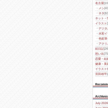
名古屋
[10
メシ
[43
ネタ
[63
ネット・S
イラスト
デジタ
水彩イ
色鉛筆
アクリ
絵日記
[26
想い出
[75
恋愛・結
健康・美
イラスト
宮田雄平
[
Recomm
Archives
July 2026