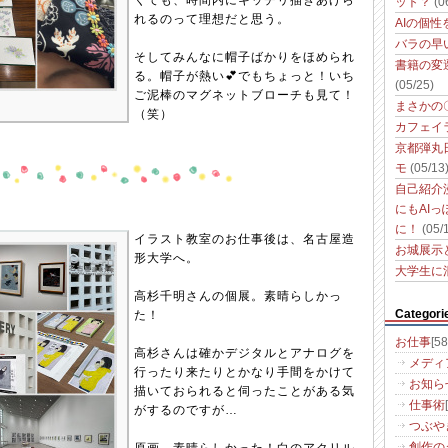
くても、時間内にキッチリ描きあげら
ット？
(0
れるのって理想だと思う。
AIの個
バラの早
そしてみんなに帽子ばかりをほめられ
書籍の変
る。帽子が熱い💕でもちょっと！いち
(05/25)
ご泥棒のマグネットブローチも見て！
まさかの
（笑）
カフェイ
京都弾丸
モ
(05/13
自己紹介
にもAI
に！
(05/
イラスト教室のお仕事後は、名古屋造
お城展示
形大学へ。
大学生に
高杉千明さんの個展。素晴らしかっ
Categori
た！
お仕事
[58
高杉さんは確かデジタルとアナログを
メディ
行ったり来たりとかなり手間をかけて
お知ら
描いておられると伺ったことがある気
仕事術
がするのですが…
つぶや
創作の