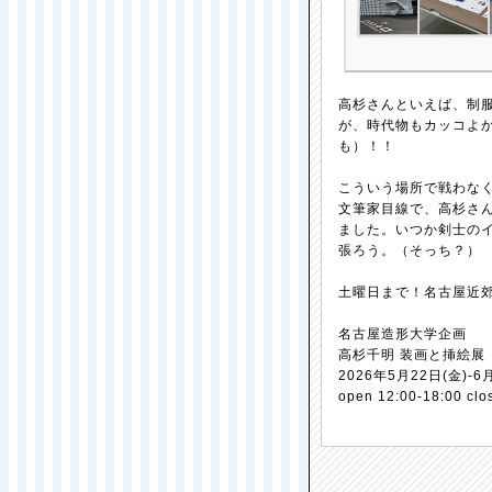
高杉さんといえば、制
が、時代物もカッコよ
も）！！
こういう場所で戦わな
文筆家目線で、高杉さ
ました。いつか剣士の
張ろう。（そっち？）
土曜日まで！名古屋近
名古屋造形大学企画
高杉千明 装画と挿絵展
2026年5月22日(金)-6
open 12:00-18:00 c