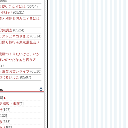
6/08)
性を使いこなすには
(06/04)
い終わり
(05/31)
遷と植物を強みにするには
〇気調査
(05/24)
ラストとネコさまと
(05/14)
日帰り旅行＆東京展覧会メ
)
漫画つくりたいけど、いか
っぽいのやだなぁと言う方
12)
と爆笑お笑いライブ
(05/10)
混じるひよこ
(05/07)
es
8]
▲
ア掲載・出演
[6]
せ
[197]
[132]
き
[283]
タネ
[83]