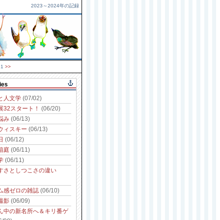
2023～2024年の記録
31
>>
ies
と人文学
(07/02)
展32スタート！
(06/20)
悩み
(06/13)
ウィスキー
(06/13)
日
(06/12)
箱庭
(06/11)
学
(06/11)
すさとしつこさの違い
ム感ゼロの雑誌
(06/10)
撮影
(06/09)
ん中の新名所へ＆キリ番ゲ