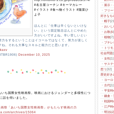
http://ohtomo-s.co.jp/products/374/
#名古屋コーチン #キーマカレー
展示・
#イラスト #食べ物イラスト #陽菜ひ
フリー
よ子
好きなも
帽子
[21
ほんとに「仕事は辛くないといけな
おいし
い」という固定観念ほんとにやめた
お散歩
方がいいですよね。辛い苦しいとい
植物
[7]
努力をするということはイコールではなくて、努力が楽しく
プチレ
すね。それも大事なスキルと能力だと思います。
トリモ
lkaxv
社会問題
[
TBR1906)
December 10, 2025
女性
[1]
サステ
想う
[32]
歴史好き
ヨーロ
古代
[1]
平安時
#あいち国際女性映画祭。映画におけるジェンダーと多様性につ
鎌倉・
ーに話を伺いました。
戦国時
江戸時
映画祭「あいち国際女性映画祭」がもたらす映画の力
ia.com/archives/15064
明治以