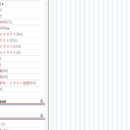
]
▲
]
]
NS
[71]
[308]
▲
ルイラスト
[84]
ラスト
[151]
イラスト
[116]
ルイラスト
[5]
]
]
婚
[30]
容
[32]
俳句・イラスト短歌
[53]
4]
end
(1)