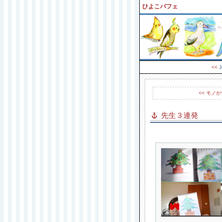
ひよこパフェ
<<
J
<< モノ
先生３連発