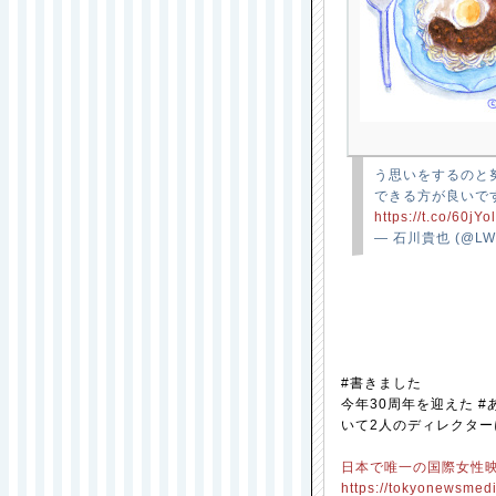
う思いをするのと
できる方が良いで
https://t.co/60jYo
— 石川貴也 (@LWI
#書きました
今年30周年を迎えた 
いて2人のディレクタ
日本で唯一の国際女性
https://tokyonewsmed