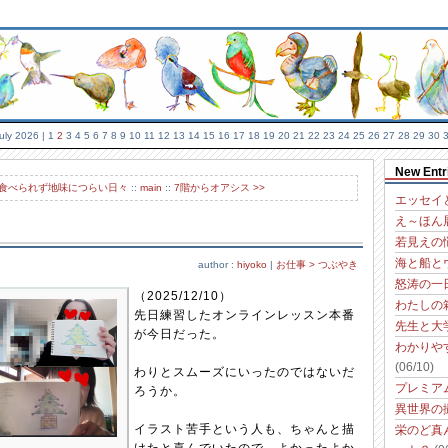
uly 2026
| 1
2
3 4 5 6 7 8 9 10 11 12 13 14 15 16 17 18 19 20 21 22 23 24 25 26 27 28 29 30 
New Entr
が食べられず地味につらい日々
::
main
::
7階からオアシス >>
エッセイ
え～ほん
若見えの
海と船と
author :
hiyoko
|
お仕事 > つぶやき
怒涛の一
（2025/12/10）
わたしの
先日練習したオンラインレッスン本番
先生と大
が今日だった。
わかりや
(06/10)
わりとスムーズにいったのではないだ
プレミア
ろうか。
異世界の
イラスト苦手という人も、ちゃんと描
栄のど真