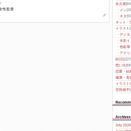
り
名古屋
[84
#女性監督
メシ
[39
ネタ
[50
ネット・S
イラスト
デジタ
水彩イ
色鉛筆
アクリ
絵日記
[22
想い出
[68
恋愛・結
健康・美
イラスト
宮田雄平
[
Recomm
Archives
July 2026