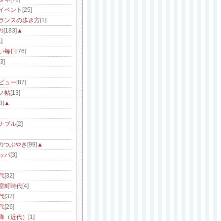
イベント
[25]
ランスの歩き方
[1]
の
[183]
▲
]
い毎日
[76]
[3]
ビュー
[87]
ノ帖
[13]
3]
▲
ナブル
[2]
のつぶやき
[99]
▲
ッパ
[3]
代
[32]
室町時代
[4]
代
[37]
代
[26]
降（近代）
[1]