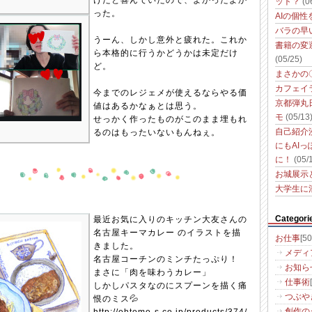
けたと喜んでいたので、よかったよか
ット？
(0
った。
AIの個
バラの早
うーん、しかし意外と疲れた。これか
書籍の変
ら本格的に行うかどうかは未定だけ
(05/25)
ど。
まさかの
カフェイ
今までのレジェメが使えるならやる価
京都弾丸
値はあるかなぁとは思う。
モ
(05/13
せっかく作ったものがこのまま埋もれ
るのはもったいないもんねぇ。
自己紹介
にもAI
に！
(05/
お城展示
大学生に
Categori
最近お気に入りのキッチン大友さんの
名古屋キーマカレー のイラストを描
お仕事
[50
きました。
メディ
名古屋コーチンのミンチたっぷり！
お知ら
まさに「肉を味わうカレー」
仕事術
しかしパスタなのにスプーンを描く痛
つぶや
恨のミス💦
創作の