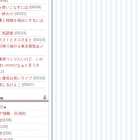
6/08)
性を使いこなすには
(06/04)
い終わり
(05/31)
遷と植物を強みにするには
〇気調査
(05/24)
ラストとネコさまと
(05/14)
日帰り旅行＆東京展覧会メ
)
漫画つくりたいけど、いか
っぽいのやだなぁと言う方
12)
と爆笑お笑いライブ
(05/10)
混じるひよこ
(05/07)
es
2]
▲
ア掲載・出演
[6]
せ
[158]
[120]
き
[256]
タネ
[70]