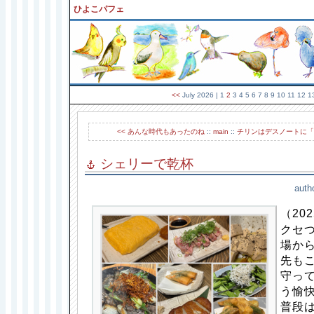
ひよこパフェ
<<
July 2026
| 1
2
3 4 5 6 7 8 9 10 11 12 
<< あんな時代もあったのね
::
main
::
チリンはデスノートに「
シェリーで乾杯
auth
（202
クセ
場か
先も
守っ
う愉
普段