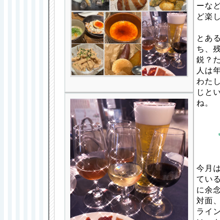
ーな
ど楽
とあ
ち、
鋭？た
人は
わた
じと
ね。
今月
てい
に余
対面
ライ