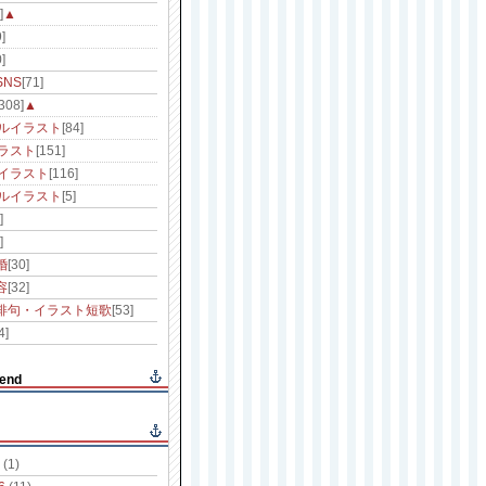
]
▲
]
]
NS
[71]
[308]
▲
ルイラスト
[84]
ラスト
[151]
イラスト
[116]
ルイラスト
[5]
]
]
婚
[30]
容
[32]
俳句・イラスト短歌
[53]
4]
end
(1)