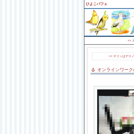
ひよこパフェ
<<
J
<< チリンはデ
オンラインワーク