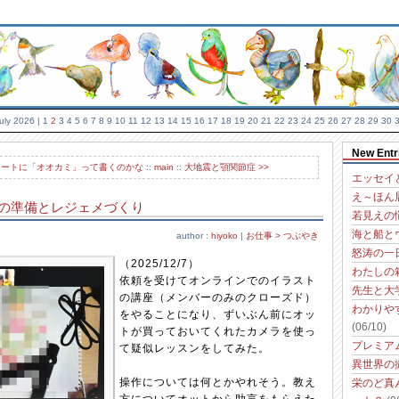
uly 2026
| 1
2
3 4 5 6 7 8 9 10 11 12 13 14 15 16 17 18 19 20 21 22 23 24 25 26 27 28 29 30 
New Entr
スノートに「オオカミ」って書くのかな
::
main
::
大地震と顎関節症 >>
エッセイ
え～ほん
の準備とレジェメづくり
若見えの
海と船と
author :
hiyoko
|
お仕事 > つぶやき
怒涛の一
（2025/12/7）
わたしの
依頼を受けてオンラインでのイラスト
先生と大
の講座（メンバーのみのクローズド）
わかりや
をやることになり、ずいぶん前にオッ
(06/10)
トが買っておいてくれたカメラを使っ
プレミア
て疑似レッスンをしてみた。
異世界の
操作については何とかやれそう。教え
栄のど真