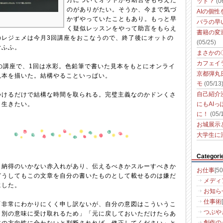
方についてオットから助言をもらえた
ット？
(0
のがありがたい。そうか、今まで気づ
AIの個
かずやっていたこともあり。もっと早
バラの早
く疑似レッスンをやって助言をもらえ
書籍の変
のレジェメは今月3回講座をおこなうので、終了後にオットの
(05/25)
むふふ。
まさかの
カフェイ
の講座で、1回は水彩。色鉛筆で書いた見本をもとにオンライ
京都弾丸
見本を描いた。結構やることいっぱい。
モ
(05/13
つけるだけで結構な時間を取られる。完璧主義なのかドンくさ
自己紹介
く生きたい。
にもAI
に！
(05/
お城展示
大学生に
Categori
も納得のいかない赤入れがあり、伝えるべきかスルーすべきか
お仕事
[50
どうしてもこの文章を自分の書いたものとして載せるのは嫌だ
メディ
にした。
お知ら
仕事術
「非常にわかりにくく申し訳ないが、自分の意図はこういうこ
つぶや
と別の意味に受け取れるため」「元に戻しておいただけたらあ
創作の