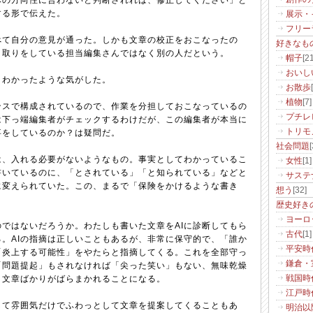
体の方向性に合わないと判断されれば、修正してください」と
する形で伝えた。
展示・
フリー
べて自分の意見が通った。しかも文章の校正をおこなったの
好きなも
り取りをしている担当編集さんではなく別の人だという。
帽子
[21
おいし
くわかったような気がした。
お散歩
植物
[7]
ンスで構成されているので、作業を分担しておこなっているの
プチレ
は下っ端編集者がチェックするわけだが、この編集者が本当に
トリモ
事をしているのか？は疑問だ。
社会問題
[
は、入れる必要がないようなもの。事実としてわかっているこ
女性
[1]
書いているのに、「とされている」「と知られている」などと
サステ
に変えられていた。この、まるで「保険をかけるような書き
想う
[32]
。
歴史好き
ヨーロ
のではないだろうか。わたしも書いた文章をAIに診断してもら
古代
[1]
。AIの指摘は正しいこともあるが、非常に保守的で、「誰か
平安時
「炎上する可能性」をやたらと指摘してくる。これを全部守っ
鎌倉・
「問題提起」もされなければ「尖った笑い」もない、無味乾燥
」文章ばかりがばらまかれることになる。
戦国時
江戸時
して雰囲気だけでふわっとして文章を提案してくることもあ
明治以