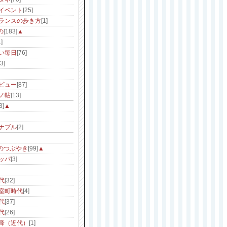
イベント
[25]
ランスの歩き方
[1]
の
[183]
▲
]
い毎日
[76]
[3]
ビュー
[87]
ノ帖
[13]
3]
▲
ナブル
[2]
のつぶやき
[99]
▲
ッパ
[3]
代
[32]
室町時代
[4]
代
[37]
代
[26]
降（近代）
[1]