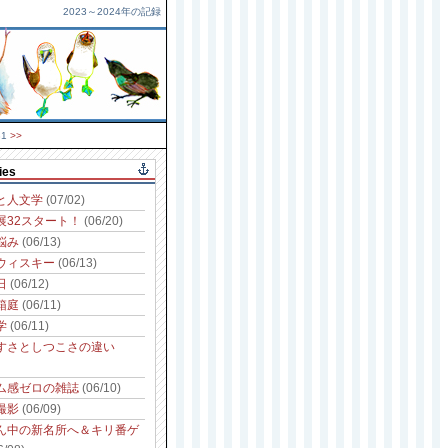
2023～2024年の記録
31
>>
ies
と人文学
(07/02)
展32スタート！
(06/20)
悩み
(06/13)
ウィスキー
(06/13)
日
(06/12)
箱庭
(06/11)
学
(06/11)
すさとしつこさの違い
ム感ゼロの雑誌
(06/10)
撮影
(06/09)
ん中の新名所へ＆キリ番ゲ