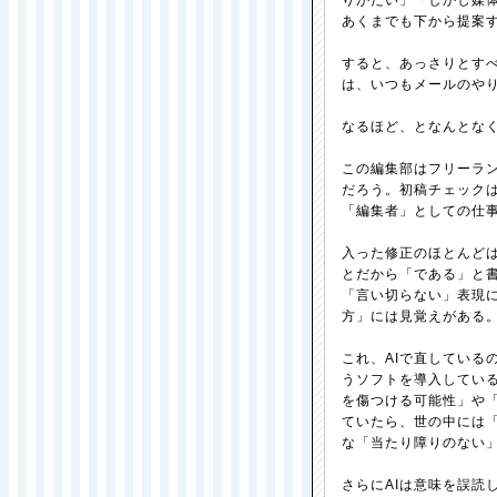
りがたい」「しかし媒
あくまでも下から提案
すると、あっさりとす
は、いつもメールのや
なるほど、となんとな
この編集部はフリーラ
だろう。初稿チェック
「編集者」としての仕
入った修正のほとんど
とだから「である」と
「言い切らない」表現
方」には見覚えがある
これ、AIで直している
うソフトを導入している
を傷つける可能性」や
ていたら、世の中には
な「当たり障りのない
さらにAIは意味を誤読