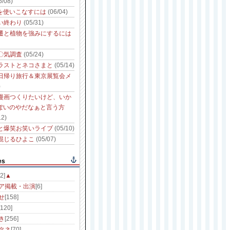
6/08)
性を使いこなすには
(06/04)
い終わり
(05/31)
遷と植物を強みにするには
〇気調査
(05/24)
ラストとネコさまと
(05/14)
日帰り旅行＆東京展覧会メ
)
漫画つくりたいけど、いか
っぽいのやだなぁと言う方
12)
と爆笑お笑いライブ
(05/10)
混じるひよこ
(05/07)
es
2]
▲
ア掲載・出演
[6]
せ
[158]
[120]
き
[256]
タネ
[70]