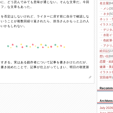
のに、どう読んでみても意味が通じない。そんな文章だ。今回
名古屋
[84
ミフ」な文章もあった。
メシ
[39
ネタ
[50
とを否定はしないけれど、ライターに戻す前に自分で確認しな
ネット・S
ういうことが複数回繰り返されたら、担当さんかもっと上の人
イラスト
いいかもしれない。
デジタ
水彩イ
色鉛筆
アクリ
絵日記
[22
想い出
[68
恋愛・結
ろすぎる。実はある戯作者について記事を書きかけたのだが、
に書き始めたことで、記事が仕上がってしまい、明日の朝更新
健康・美
イラスト
宮田雄平
[
Recomm
Archives
July 2026