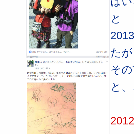
はい
と
20
たが
その
と、
20