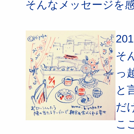
そんなメッセージを
201
そ
っ
と
だ
こ