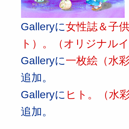
Galleryに
女性誌＆子
ト）。（オリジナル
Galleryに
一枚絵（水
追加。
Galleryに
ヒト。（水
追加。