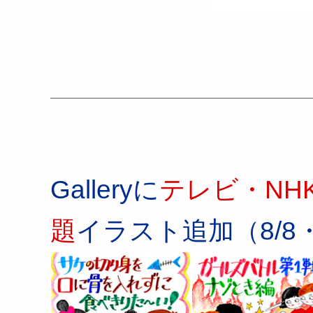
Galleryに
テレビ・NH
題
イラスト追加（8/8・