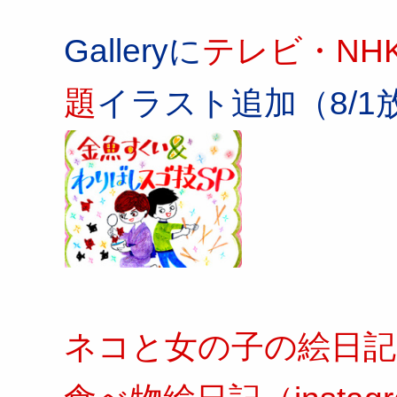
Galleryに
テレビ・NH
題
イラスト追加（8/1
ネコと女の子の絵日記（i