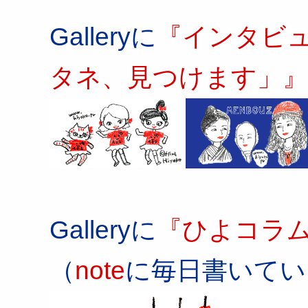
Galleryに
『インタビ
タネ、見つけます」』
Galleryに
『ひよコラム
（
note
に毎日書いてい