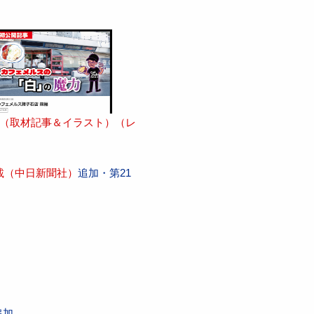
む」（取材記事＆イラスト）（レ
載（中日新聞社）
追加・第21
追加