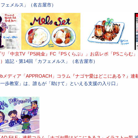
カフェメルス」（名古屋市）
プリ「中京TV『PS純金』FC『PSくらぶ』」お店レポ「PSこら
送）
追記・第14回「カフェメルス」（名古屋市）
bメディア「APPROACH」コラム『ナゴヤ愛はどこにある？』連
の一歩教室」は、誰もが「助けて」といえる支援の入り口」
AD FiLE」連載コラム「ナゴヤ愛はどこにある？」イラスト一覧