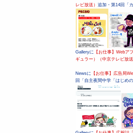
レビ放送）
追加・第14回「
Galleryに
【お仕事】Webア
ギュラー）（中京テレビ放
Newsに
【お仕事】広告局We
回「自主夜間中学「はじめ
Galleryに
【お仕事】広報誌「