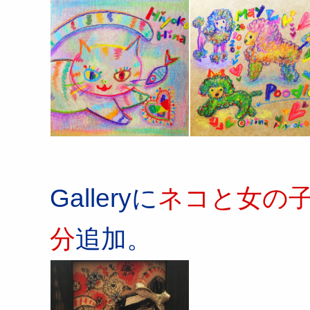
Galleryに
ネコと女の子の
分
追加。