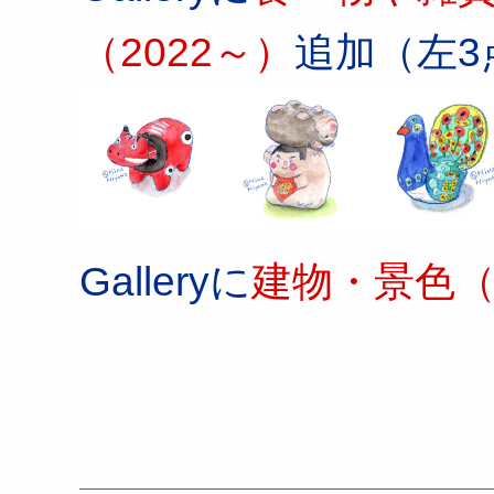
（2022～）
追加（左3
Galleryに
建物・景色（