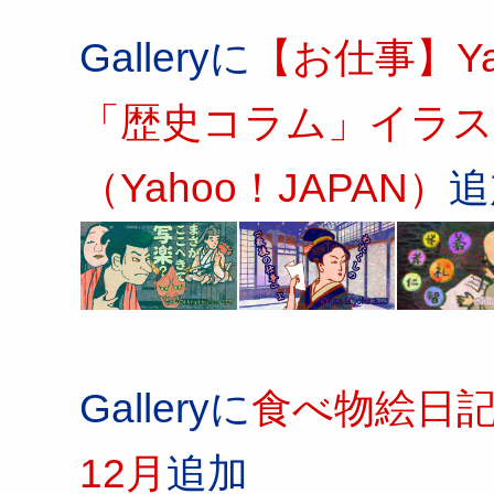
Galleryに
【お仕事】Y
「歴史コラム」イラス
（Yahoo！JAPAN）
追
Galleryに
食べ物絵日記（i
12月
追加