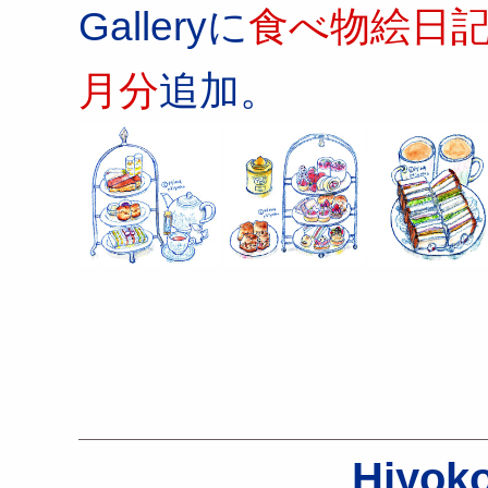
Galleryに
食べ物絵日記（in
月分
追加。
Hiyoko