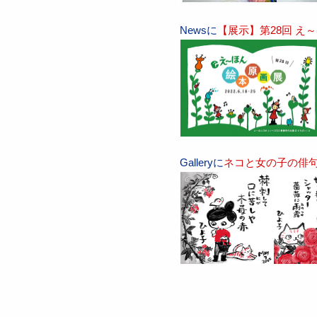
Newsに
【展示】第28回 え
Galleryに
ネコと女の子の俳句絵日記