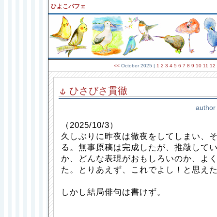
ひよこパフェ
<<
October 2025
|
1
2
3
4
5
6
7
8
9
10
11
12
ひさびさ貫徹
author
（2025/10/3）
久しぶりに昨夜は徹夜をしてしまい、
る。無事原稿は完成したが、推敲して
か、どんな表現がおもしろいのか、よ
た。とりあえず、これでよし！と思え
しかし結局俳句は書けず。