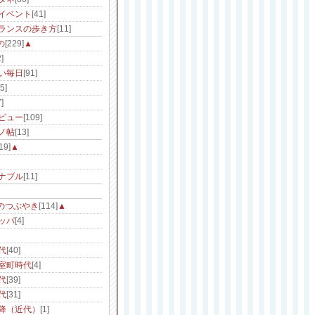
イベント
[41]
ランスの歩き方
[11]
の
[229]
▲
]
い毎日
[91]
[5]
]
ビュー
[109]
ノ帖
[13]
19]
▲
ナブル
[11]
のつぶやき
[114]
▲
ッパ
[4]
代
[40]
室町時代
[4]
代
[39]
代
[31]
降（近代）
[1]