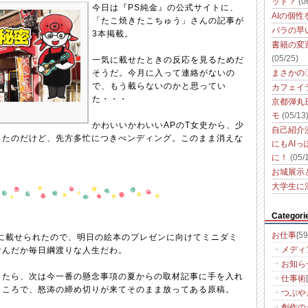
ット？
(0
今日は『PS純金』の公式サイトに、
AIの個
「たこ焼きたこちゅう」さんの記事が
バラの早
3本掲載。
書籍の変
(05/25)
一気に載せたときの反応を見るためだ
そうだ。今月に入って連絡がないの
まさかの
で、もう載らないのかと思ってい
カフェイ
た・・・
京都弾丸
モ
(05/13
かわいいかわいいAPのT女史から、少
自己紹介
ったのだけど、先方多忙につきぺンディング。このまま消えな
にもAI
。
に！
(05/
お城展示
大学生に
Categori
お仕事
[59
月中に載せられたので、明日の絵本のプレゼンに向けてミニダミ
なんだか毎日綱渡りな人生だわ。
メディ
お知ら
ったら、次は今一番の懸念事項の夏からの取材記事に手を入れ
仕事術
ところで、怒涛の締め切りが来てそのまま放ってある原稿。
つぶや
創作の