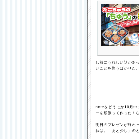
し前にうれしい話があ
いことを願うばかりだ
noteをどうにか10
ーを頑張って作った！
明日のプレゼンが終わ
ねば。「あと少し」の