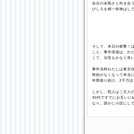
自分の未熟さと向き合
びしろを精一杯伸ばし
そして、本日の衝撃！
こと。事件現場は、わ
くて、治安もかなり良
事件当時わたしは東京
時効がなくなって本当
年間借り続け、2千万
しかし、犯人はご主人
40代ですでにお互い
なり。誰かに小説にし