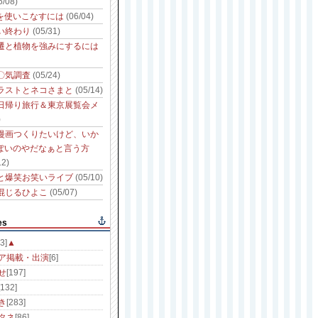
6/08)
性を使いこなすには
(06/04)
い終わり
(05/31)
遷と植物を強みにするには
〇気調査
(05/24)
ラストとネコさまと
(05/14)
日帰り旅行＆東京展覧会メ
)
漫画つくりたいけど、いか
っぽいのやだなぁと言う方
12)
と爆笑お笑いライブ
(05/10)
混じるひよこ
(05/07)
es
3]
▲
ア掲載・出演
[6]
せ
[197]
[132]
き
[283]
タネ
[86]