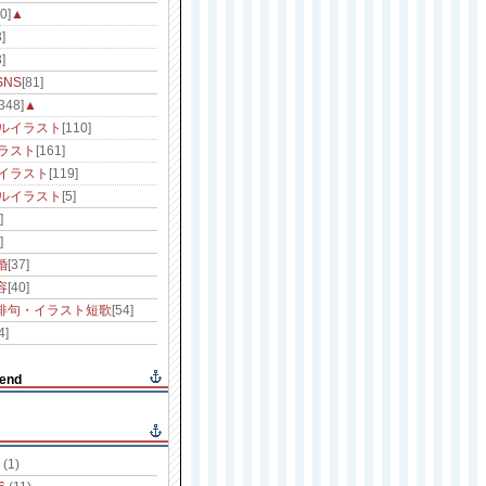
0]
▲
]
]
NS
[81]
[348]
▲
ルイラスト
[110]
ラスト
[161]
イラスト
[119]
ルイラスト
[5]
]
]
婚
[37]
容
[40]
俳句・イラスト短歌
[54]
4]
end
(1)