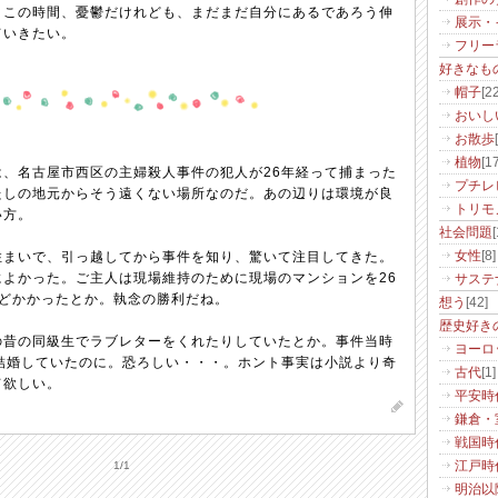
うこの時間、憂鬱だけれども、まだまだ自分にあるであろう伸
展示・
ていきたい。
フリー
好きなも
帽子
[22
おいし
お散歩
植物
[17
は、名古屋市西区の主婦殺人事件の犯人が26年経って捕まった
プチレ
たしの地元からそう遠くない場所なのだ。あの辺りは環境が良
トリモ
い方。
社会問題
[
住まいで、引っ越してから事件を知り、驚いて注目してきた。
女性
[8]
によかった。ご主人は現場維持のために現場のマンションを26
サステ
ほどかかったとか。執念の勝利だね。
想う
[42]
歴史好き
の昔の同級生でラブレターをくれたりしていたとか。事件当時
ヨーロ
に結婚していたのに。恐ろしい・・・。ホント事実は小説より奇
古代
[1]
て欲しい。
平安時
鎌倉・
戦国時
1/1
江戸時
明治以