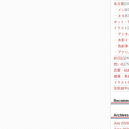
名古屋
[10
メシ
[43
ネタ
[63
ネット・S
イラスト
デジタ
水彩イ
色鉛筆
アクリ
絵日記
[26
想い出
[75
恋愛・結
健康・美
イラスト
宮田雄平
[
Recomm
Archives
July 2026