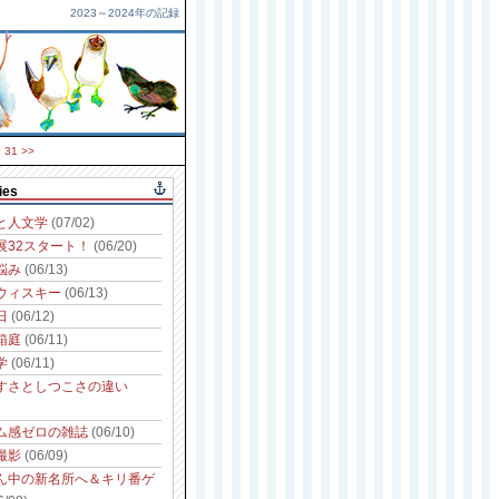
2023～2024年の記録
0
31
>>
ies
と人文学
(07/02)
展32スタート！
(06/20)
悩み
(06/13)
ウィスキー
(06/13)
日
(06/12)
箱庭
(06/11)
学
(06/11)
すさとしつこさの違い
ム感ゼロの雑誌
(06/10)
撮影
(06/09)
ん中の新名所へ＆キリ番ゲ