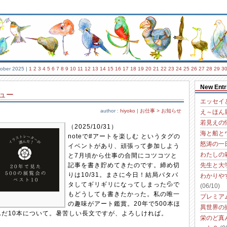
ober 2025
|
1
2
3
4
5
6
7
8
9
10
11
12
13
14
15
16
17
18
19
20
21
22
23
24
25
26
27
28
29
3
New Entr
ュー
エッセイ
author :
hiyoko
|
お仕事 > お知らせ
え～ほん
若見えの
（2025/10/31）
海と船と
noteで#アートを楽しむ というタグの
怒涛の一
イベントがあり、頑張って参加しよう
わたしの
と7月頃から仕事の合間にコツコツと
記事を書き貯めてきたのです。締め切
先生と大
りは10/31。まさに今日！結局バタバ
わかりや
タしてギリギリになってしまった💦で
(06/10)
もどうしても書きたかった。私の唯一
プレミア
の趣味がアート鑑賞。20年で500本ほ
異世界の
んだ10本について。暑苦しい長文ですが、よろしければ。
栄のど真