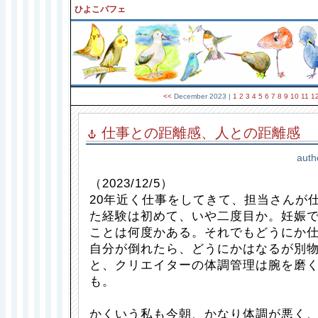
ひよこパフェ
<<
December 2023
|
1
2
3
4
5
6
7
8
9
10
11
1
仕事との距離感、人との距離感
auth
（2023/12/5）
20年近く仕事をしてきて、担当さんが
た経験は初めて、いや二度目か。妊娠
ことは何度かある。それでもどうにか
自分が倒れたら、どうにかはなるが別
と、クリエイターの体調管理は腕を磨
も。
かくいう私も今朝、かなり体調が悪く