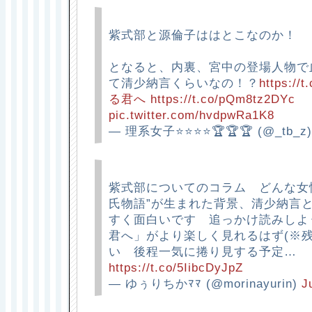
紫式部と源倫子ははとこなのか！
となると、内裏、宮中の登場人物で
て清少納言くらいなの！？
https://
る君へ
https://t.co/pQm8tz2DYc
pic.twitter.com/hvdpwRa1K8
— 理系女子⭐⭐⭐⭐🏆🏆🏆 (@_tb_z
紫式部についてのコラム どんな女
氏物語”が生まれた背景、清少納言
すく面白いです 追っかけ読みしよ
君へ」がより楽しく見れるはず(※
い 後程一気に捲り見する予
https://t.co/5IibcDyJpZ
— ゆぅりちかﾏﾏ (@morinayurin)
J