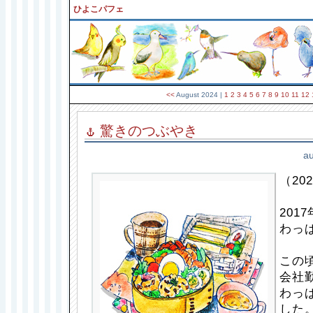
ひよこパフェ
<<
August 2024
|
1
2
3
4
5
6
7
8
9
10
11
12
驚きのつぶやき
au
（202
201
わっ
この
会社
わっ
した