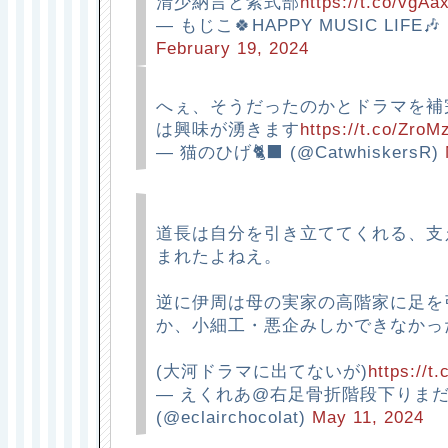
清少納言と紫式部
https://t.co/vgAa
— もじこ🍀HAPPY MUSIC LIFE🎶 (
February 19, 2024
へぇ、そうだったのかとドラマを補
は興味が湧きます
https://t.co/Zro
— 猫のひげ🐈‍⬛ (@CatwhiskersR)
道長は自分を引き立ててくれる、支
まれたよねえ。
逆に伊周は母の実家の高階家に足を
か、小細工・悪企みしかできなかっ
(大河ドラマに出てないが)
https://
— えくれあ@右足骨折階段下りま
(@eclairchocolat)
May 11, 2024