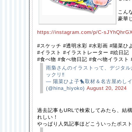
こん
豪華
https://instagram.com/p/C-sJYhQhrGX
#スケッチ #透明水彩 #水彩画 #陽菜ひ
#イラスト #イラストレーター #絵日記
#食べ物 #食べ物日記 #食べ物イラスト 
雨梟さんのイラストって、デジタル
ックリ‼️
— 陽菜ひよ子🐤取材＆名古屋めし
(@hina_hiyoko)
August 20, 2024
過去記事もURLで検索してみたら、結
れしい！
やっぱり人気記事ほどこういったポス