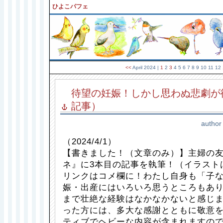
ひよこパフェ
<<
April 2024
|
1
2
3
4 5 6 7 8 9 10 11 12
待望の妊娠！しかし思わぬ悲劇が
記事）
author
（2024/4/1）
【書きました！（文章のみ）】主婦の
ネ』に3本目の記事を執筆！（イラスト
リンクはコメ欄に！わたし自身も「子
娠・出産にはいろいろ思うところもあ
まで壮絶な経験はなかなかないと感じ
った方には、多大な感謝とともに敬意
ティブでヘビーな内容が含まれますの