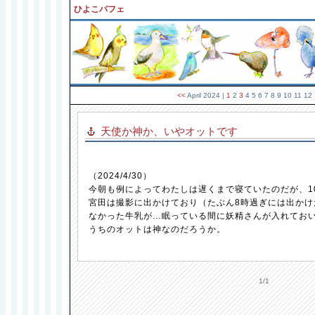
ひよこパフェ
<<
April 2024
|
1
2
3
4 5 6 7 8 9 10 11 12
天使か神か、いやオットです
（2024/4/30）
今朝も例によってわたしは遅くまで寝ていたのだが、1
宮田は撮影に出かけており（たぶん8時過ぎには出かけ
なかった牛乳が…眠っている間に妖精さんが入れておい
うちのオットは神なのだろうか。
1/1