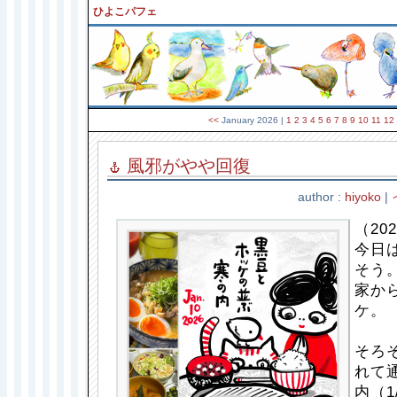
ひよこパフェ
<<
January 2026
|
1
2
3
4
5
6
7
8
9
10
11
12
風邪がやや回復
author :
hiyoko
|
（202
今日
そう
家か
ケ。
そろ
れて
内（1