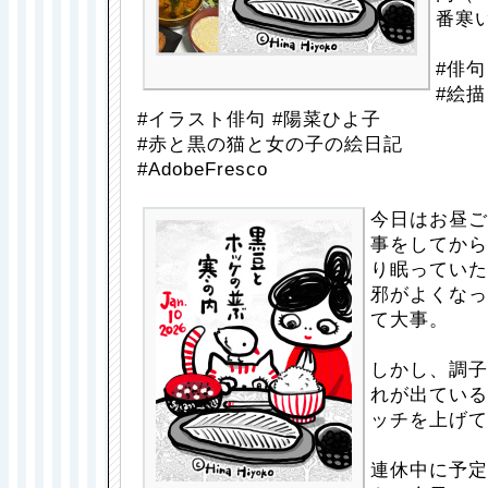
番寒
#俳句
#絵
#イラスト俳句 #陽菜ひよ子
#赤と黒の猫と女の子の絵日記
#AdobeFresco
今日はお昼ご
事をしてから
り眠っていた
邪がよくなっ
て大事。
しかし、調子
れが出ている
ッチを上げて
連休中に予定