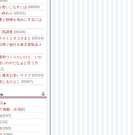
6/08)
性を使いこなすには
(06/04)
い終わり
(05/31)
遷と植物を強みにするには
〇気調査
(05/24)
ラストとネコさまと
(05/14)
日帰り旅行＆東京展覧会メ
)
漫画つくりたいけど、いか
っぽいのやだなぁと言う方
12)
と爆笑お笑いライブ
(05/10)
混じるひよこ
(05/07)
es
3]
▲
ア掲載・出演
[6]
せ
[197]
[132]
き
[283]
タネ
[86]