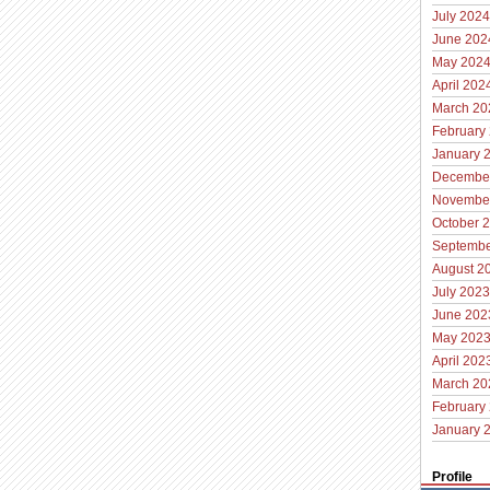
July 2024
June 202
May 202
April 202
March 20
February
January 
Decembe
Novembe
October 
Septembe
August 2
July 2023
June 202
May 202
April 202
March 20
February
January 
Profile