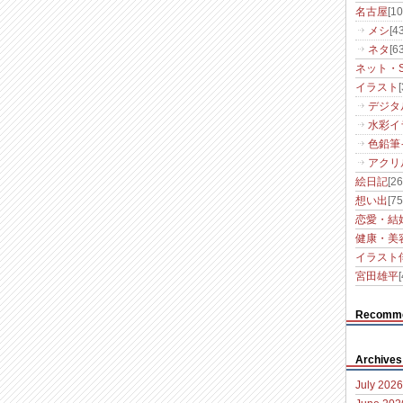
名古屋
[10
メシ
[43
ネタ
[63
ネット・S
イラスト
デジタ
水彩イ
色鉛筆
アクリ
絵日記
[26
想い出
[75
恋愛・結
健康・美
イラスト
宮田雄平
[
Recomm
Archives
July 2026