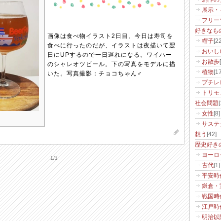
展示・
フリー
好きなも
画像は食べ物イラスト2日目。今日は寿司を
帽子
[22
食べに行ったのだが、イラストは夜描いて翌
おいし
日にUPするので一日遅れになる。ワイハー
お散歩
のシャレオツビール。下の写真をモデルに描
植物
[17
いた。写真撮影：チョコちゃん♂
プチレ
トリモ
社会問題
[
女性
[8]
サステ
想う
[42]
歴史好き
ヨーロ
1/1
古代
[1]
平安時
鎌倉・
戦国時
江戸時
明治以