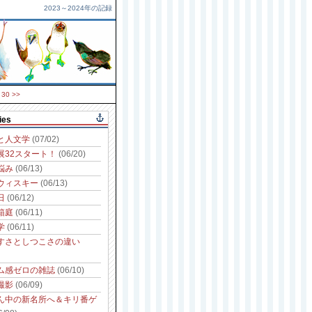
2023～2024年の記録
30
>>
ies
と人文学
(07/02)
展32スタート！
(06/20)
悩み
(06/13)
ウィスキー
(06/13)
日
(06/12)
箱庭
(06/11)
学
(06/11)
すさとしつこさの違い
ム感ゼロの雑誌
(06/10)
撮影
(06/09)
ん中の新名所へ＆キリ番ゲ