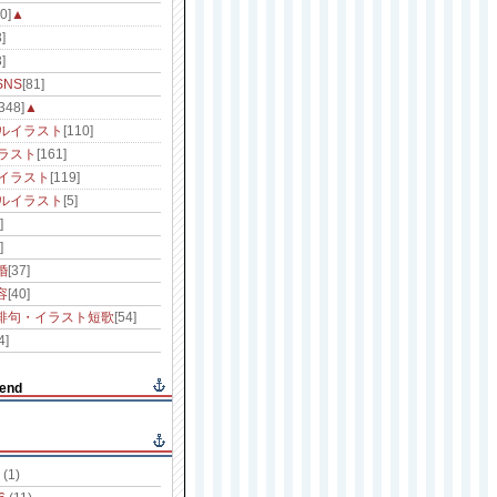
0]
▲
]
]
NS
[81]
[348]
▲
ルイラスト
[110]
ラスト
[161]
イラスト
[119]
ルイラスト
[5]
]
]
婚
[37]
容
[40]
俳句・イラスト短歌
[54]
4]
end
(1)