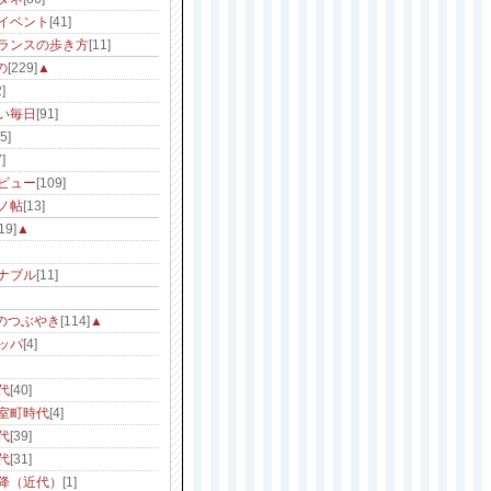
イベント
[41]
ランスの歩き方
[11]
の
[229]
▲
]
い毎日
[91]
[5]
]
ビュー
[109]
ノ帖
[13]
19]
▲
ナブル
[11]
のつぶやき
[114]
▲
ッパ
[4]
代
[40]
室町時代
[4]
代
[39]
代
[31]
降（近代）
[1]