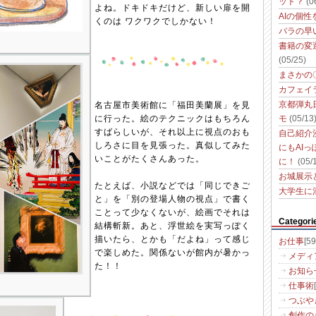
ット？
(0
よね。ドキドキだけど、新しい扉を開
AIの個
くのは ワクワクでしかない！
バラの早
書籍の変
(05/25)
まさかの
カフェイ
名古屋市美術館に「福田美蘭展」を見
京都弾丸
に行った。絵のテクニックはもちろん
モ
(05/13
すばらしいが、それ以上に視点のおも
自己紹介
しろさに目を見張った。真似してみた
にもAI
いことがたくさんあった。
に！
(05/
お城展示
たとえば、小説などでは「同じできご
大学生に
と」を「別の登場人物の視点」で書く
ことって少なくないが、絵画でそれは
Categori
結構斬新。あと、浮世絵を実写っぽく
描いたら、とかも「だよね」って感じ
お仕事
[59
で楽しめた。関係ないが館内が暑かっ
メディ
た！！
お知ら
仕事術
つぶや
創作の