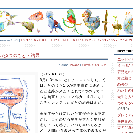
vember 2023
|
1
2
3
4
5
6
7
8
9
10
11
12
13
14
15
16
17
18
19
20
21
22
23
24
25
26
27
28
29
New Entr
した3つのこと・結果
エッセイ
author :
hiyoko
|
お仕事 > お知らせ
え～ほん
若見えの
（2023/11/2）
海と船と
8月に3つのことにチャレンジした。今
怒涛の一
日、そのうち1つが無事審査に通過し
わたしの
たと連絡が来た！これで3つのうち 2
つは無事ミッション成功。 9月にも1
先生と大
こチャレンジしたがその結果はまだ。
わかりや
(06/10)
来年度からは新しい仕事が始まる予定
プレミア
だし、自分のいる場所が大きく地殻変
異世界の
動していく感じ。いつも書いてるけ
栄のど真
ど、人間50過ぎだって進化できるんだ