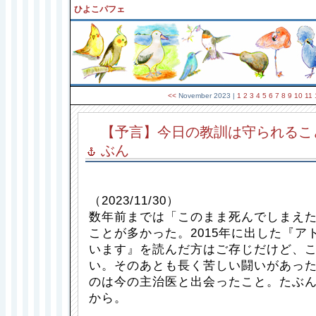
ひよこパフェ
<<
November 2023
|
1
2
3
4
5
6
7
8
9
10
11
【予言】今日の教訓は守られるこ
ぶん
（2023/11/30）
数年前までは「このまま死んでしまえ
ことが多かった。2015年に出した『ア
います』を読んだ方はご存じだけど、
い。そのあとも長く苦しい闘いがあっ
のは今の主治医と出会ったこと。たぶんコ
から。