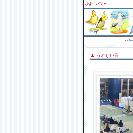
ひよこパフェ
<<
No
うれしい日