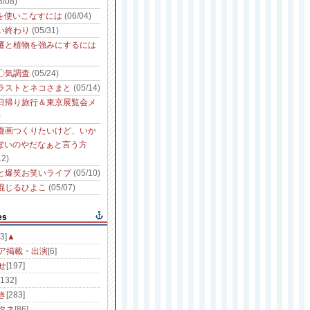
6/08)
性を使いこなすには
(06/04)
い終わり
(05/31)
遷と植物を強みにするには
〇気調査
(05/24)
ラストとネコさまと
(05/14)
日帰り旅行＆東京展覧会メ
)
漫画つくりたいけど、いか
っぽいのやだなぁと言う方
12)
と爆笑お笑いライブ
(05/10)
混じるひよこ
(05/07)
es
3]
▲
ア掲載・出演
[6]
せ
[197]
[132]
き
[283]
タネ
[86]