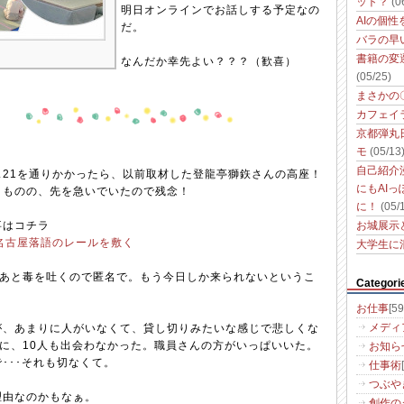
ット？
(0
明日オンラインでお話しする予定なの
AIの個
だ。
バラの早
書籍の変
なんだか幸先よい？？？（歓喜）
(05/25)
まさかの
カフェイ
京都弾丸
モ
(05/13
自己紹介
ス21を通りかかったら、以前取材した登龍亭獅鉃さんの高座！
にもAI
うものの、先を急いでいたので残念！
に！
(05/
事はコチラ
お城展示
名古屋落語のレールを敷く
大学生に
のあと毒を吐くので匿名で。もう今日しか来られないというこ
Categori
お仕事
[59
が、あまりに人がいなくて、貸し切りみたいな感じで悲しくな
メディ
に、10人も出会わなかった。職員さんの方がいっぱいいた。
お知ら
･･･それも切なくて。
仕事術
つぶや
理由なのかもなぁ。
創作の