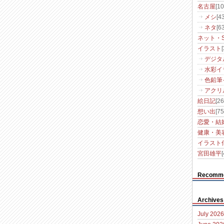
名古屋
[10
メシ
[43
ネタ
[63
ネット・S
イラスト
デジタ
水彩イ
色鉛筆
アクリ
絵日記
[26
想い出
[75
恋愛・結
健康・美
イラスト
宮田雄平
[
Recomm
Archives
July 2026