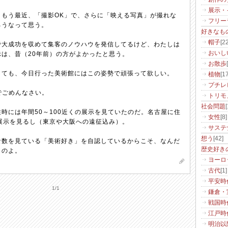
展示・
、もう最近、「撮影OK」で、さらに「映える写真」が撮れな
フリー
ろうなって思う。
好きなも
帽子
[22
で大成功を収めて集客のノウハウを発信してるけど、わたしは
おいし
は、昔（20年前）の方がよかったと思う。
お散歩
くても、今日行った美術館にはこの姿勢で頑張って欲しい。
植物
[17
プチレ
でごめんなさい。
トリモ
社会問題
[
時には年間50～100近くの展示を見ていたのだ。名古屋に住
女性
[8]
展示を見るし（東京や大阪への遠征込み）。
サステ
想う
[42]
な数を見ている「美術好き」を自認しているからこそ、なんだ
歴史好き
うのよ。
ヨーロ
古代
[1]
平安時
1/1
鎌倉・
戦国時
江戸時
明治以