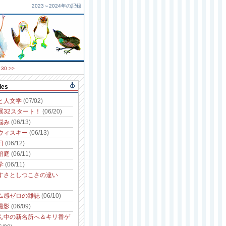
2023～2024年の記録
30
>>
ies
と人文学
(07/02)
展32スタート！
(06/20)
悩み
(06/13)
ウィスキー
(06/13)
日
(06/12)
箱庭
(06/11)
学
(06/11)
すさとしつこさの違い
ム感ゼロの雑誌
(06/10)
撮影
(06/09)
ん中の新名所へ＆キリ番ゲ