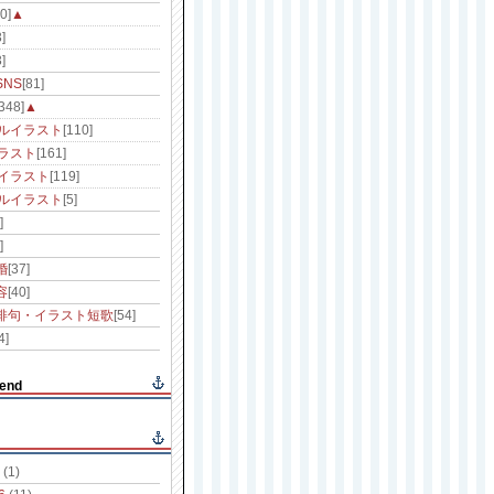
0]
▲
]
]
NS
[81]
[348]
▲
ルイラスト
[110]
ラスト
[161]
イラスト
[119]
ルイラスト
[5]
]
]
婚
[37]
容
[40]
俳句・イラスト短歌
[54]
4]
end
(1)