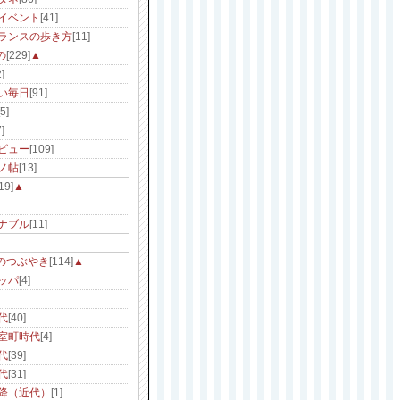
イベント
[41]
ランスの歩き方
[11]
の
[229]
▲
]
い毎日
[91]
[5]
]
ビュー
[109]
ノ帖
[13]
19]
▲
ナブル
[11]
のつぶやき
[114]
▲
ッパ
[4]
代
[40]
室町時代
[4]
代
[39]
代
[31]
降（近代）
[1]