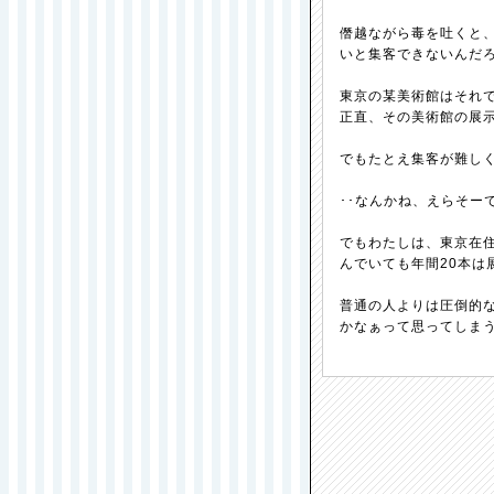
僭越ながら毒を吐くと
いと集客できないんだ
東京の某美術館はそれ
正直、その美術館の展示
でもたとえ集客が難し
･･なんかね、えらそー
でもわたしは、東京在住
んでいても年間20本は
普通の人よりは圧倒的
かなぁって思ってしま