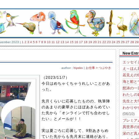
vember 2023
|
1
2
3
4
5
6
7
8
9
10
11
12
13
14
15
16
17
18
19
20
21
22
23
24
25
26
27
28
29
New Entr
エッセイ
author :
hiyoko
|
お仕事 > つぶやき
え～ほん
若見えの
（2023/11/7）
海と船と
今日はめちゃくちゃうれしいことがあ
怒涛の一
った。
わたしの
先月くらいに応募したものの、執筆陣
先生と大
のあまりの豪華さにほぼあきらめてい
わかりや
た先から「オンラインで打ち合わせし
(06/10)
たい」とメールが！！
プレミア
異世界の
実は夏ごろに応募して、9割あきらめ
栄のど真
ていた先からも先月末に連絡があり、