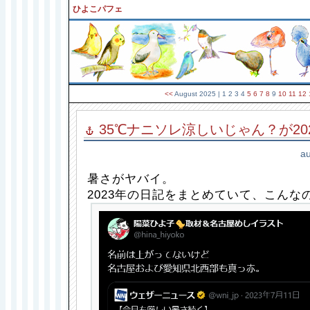
ひよこパフェ
<<
August 2025
| 1 2 3 4
5
6
7
8
9
10
11
12
35℃ナニソレ涼しいじゃん？が20
au
暑さがヤバイ。
2023年の日記をまとめていて、こんな