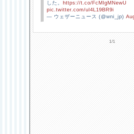
した。
https://t.co/FcMlgMNewU
pic.twitter.com/ul4L19BR9i
— ウェザーニュース (@wni_jp)
Aug
1/1