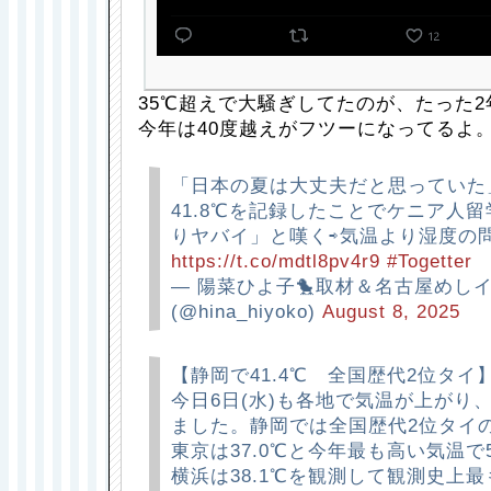
35℃超えで大騒ぎしてたのが、たった2
今年は40度越えがフツーになってるよ
「日本の夏は大丈夫だと思っていた
41.8℃を記録したことでケニア人
りヤバイ」と嘆く⇨気温より湿度の
https://t.co/mdtl8pv4r9
#Togetter
— 陽菜ひよ子🐤取材＆名古屋めし
(@hina_hiyoko)
August 8, 2025
【静岡で41.4℃ 全国歴代2位タイ
今日6日(水)も各地で気温が上がり
ました。静岡では全国歴代2位タイの
東京は37.0℃と今年最も高い気温
横浜は38.1℃を観測して観測史上