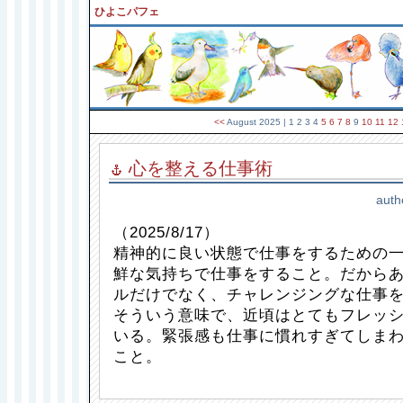
ひよこパフェ
<<
August 2025
| 1 2 3 4
5
6
7
8
9
10
11
12
心を整える仕事術
auth
（2025/8/17）
精神的に良い状態で仕事をするための
鮮な気持ちで仕事をすること。だから
ルだけでなく、チャレンジングな仕事
そういう意味で、近頃はとてもフレッ
いる。緊張感も仕事に慣れすぎてしま
こと。