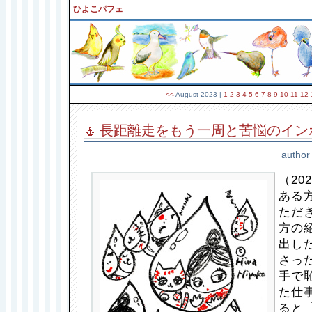
ひよこパフェ
<<
August 2023
|
1
2
3
4
5
6
7
8
9
10
11
12
長距離走をもう一周と苦悩のイン
author
（202
ある
ただ
方の
出し
さっ
手で
た仕
ると