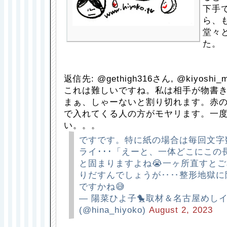
下手
ら、
堂々
た。
返信先: @gethigh316さん, @kiyoshi
これは難しいですね。私は相手が物書
まぁ、しゃーないと割り切れます。赤
で入れてくる人の方がモヤリます。一
い。。。
ですです。特に紙の場合は毎回文字
ライ･･･「えーと、一体どこにこの
と固まりますよね😭一ヶ所直すと
りだすんでしょうが‥‥整形地獄に
ですかね😅
— 陽菜ひよ子🐤取材＆名古屋めし
(@hina_hiyoko)
August 2, 2023