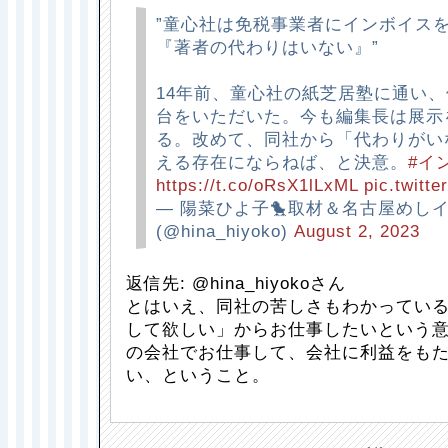
”童心社は免税事業者にインボイス
『著者の代わりはいない』”
14年前、童心社の紙芝居塾に通い
台をいただいた。今も編集長は展示
る。改めて、同社から「代わりがい
える存在にならねば、と決意。
#イ
https://t.co/oRsX1lLxML
pic.twitt
— 陽菜ひよ子🐤取材＆名古屋めし
(@hina_hiyoko)
August 2, 2023
返信先: @hina_hiyokoさん
とはいえ、同社の苦しさもわかってい
して欲しい」からお仕事したいという
の会社でお仕事して、会社に利益をも
い、ということ。