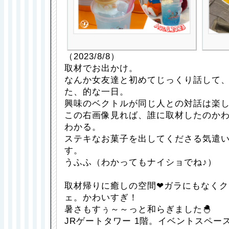
（2023/8/8）
取材でお出かけ。
なんか女友達と初めてじっくり話して
た、的な一日。
興味のベクトルが同じ人との対話は楽
この右画像見れば、誰に取材したのか
わかる。
ステキなお菓子を出してくださる気遣
す。
うふふ（わかってもナイショでね♪）
取材帰りに癒しの空間❤ガラにもなくク
ェ。かわいすぎ！
暑さもすぅ～～っと和らぎました🐣
JRゲートタワー 1階。イベントスペース