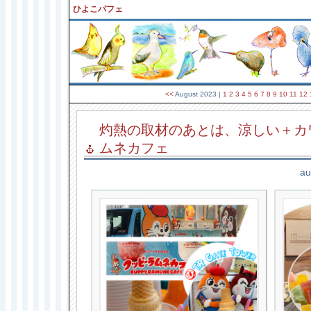
ひよこパフェ
<<
August 2023
|
1
2
3
4
5
6
7
8
9
10
11
12
灼熱の取材のあとは、涼しい＋カ
ムネカフェ
au